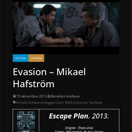
ACTION
CINÉMA
Evasion – Mikael
Hafström
15 décembre 2013
Bénédict Arellano
Arnold Schwarzenegger
,
Sam Neill
,
Sylvester Stallone
Escape Plan
. 2013.
Origine : États-Unis
Genre : Prisonniers de leur image