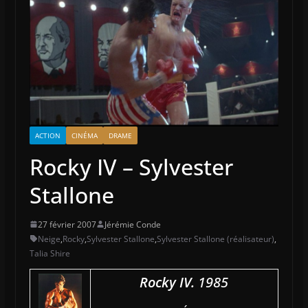
ACTION
CINÉMA
DRAME
Rocky IV – Sylvester
Stallone
27 février 2007
Jérémie Conde
Neige
,
Rocky
,
Sylvester Stallone
,
Sylvester Stallone (réalisateur)
,
Talia Shire
Rocky IV.
1985