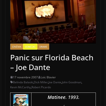
CINÉMA
COMÉDIE
DRAME
Panic sur Florida Beach
– Joe Dante
17 novembre 2007
Loïc Blavier
Belinda Balaski
,
Dick Miller
,
Joe Dante
,
John Goodman
,
Kevin McCarthy
,
Robert Picardo
Matinee
. 1993.