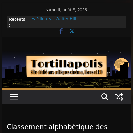
Passer
samedi, août 8, 2026
au
Les Pilleurs – Walter Hill
Récents
contenu
Double Team – Tsui Hark
:
Mille milliards de dollars – Henri Verneuil
Histoires fantastiques 2-15 : Lucy – Nick Castle
Ça chauffe au lycée Ridgemont – Amy
Heckerling
Classement alphabétique des