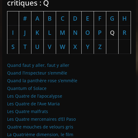
critiques : Q
#
A
B
C
D
E
F
G
H
I
J
K
L
M
N
O
P
Q
R
S
T
U
V
W
X
Y
Z
Quand faut y aller, faut y aller
Quand l’inspecteur s’emmêle
Quand la panthère rose s’emmêle
Quantum of Solace
Les Quatre de l’apocalypse
Les Quatre de l’Ave Maria
Les Quatre malfrats
Les Quatre mercenaires d’El Paso
Quatre mouches de velours gris
La Quatrième dimension, le film