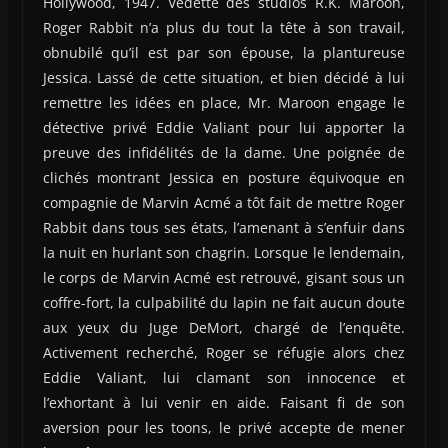
Hollywood, 1947. Vedette des studios R.K. Maroon,
Roger Rabbit n’a plus du tout la tête à son travail,
obnubilé qu’il est par son épouse, la plantureuse
Jessica. Lassé de cette situation, et bien décidé à lui
remettre les idées en place, Mr. Maroon engage le
détective privé Eddie Valiant pour lui apporter la
preuve des infidélités de la dame. Une poignée de
clichés montrant Jessica en posture équivoque en
compagnie de Marvin Acmé a tôt fait de mettre Roger
Rabbit dans tous ses états, l’amenant à s’enfuir dans
la nuit en hurlant son chagrin. Lorsque le lendemain,
le corps de Marvin Acmé est retrouvé, gisant sous un
coffre-fort, la culpabilité du lapin ne fait aucun doute
aux yeux du Juge DeMort, chargé de l’enquête.
Activement recherché, Roger se réfugie alors chez
Eddie Valiant, lui clamant son innocence et
l’exhortant à lui venir en aide. Faisant fi de son
aversion pour les toons, le privé accepte de mener