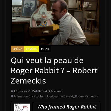
CINÉMA
COMÉDIE
POLAR
Qui veut la peau de
Roger Rabbit ? – Robert
Zemeckis
12 janvier 2015
Bénédict Arellano
Animation
,
Christopher Lloyd
,
Joanna Cassidy
,
Robert Zemeckis
Who framed Roger Rabbit