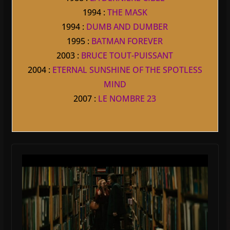
1994 :
THE MASK
1994 :
DUMB AND DUMBER
1995 :
BATMAN FOREVER
2003 :
BRUCE TOUT-PUISSANT
2004 :
ETERNAL SUNSHINE OF THE SPOTLESS
MIND
2007 :
LE NOMBRE 23