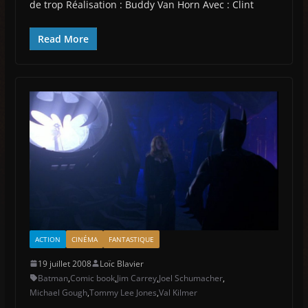
de trop Réalisation : Buddy Van Horn Avec : Clint
Read More
ACTION
CINÉMA
FANTASTIQUE
19 juillet 2008
Loïc Blavier
Batman
,
Comic book
,
Jim Carrey
,
Joel Schumacher
,
Michael Gough
,
Tommy Lee Jones
,
Val Kilmer