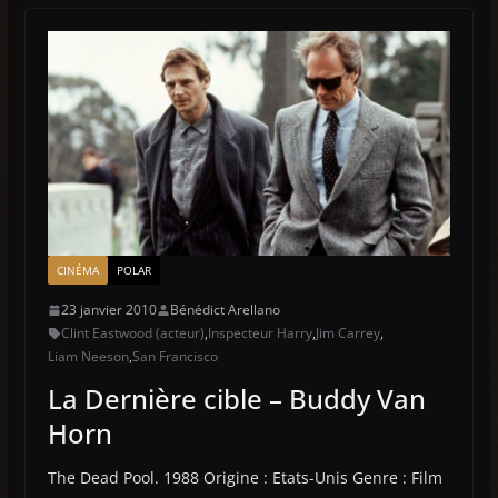
CINÉMA
POLAR
23 janvier 2010
Bénédict Arellano
Clint Eastwood (acteur)
,
Inspecteur Harry
,
Jim Carrey
,
Liam Neeson
,
San Francisco
La Dernière cible – Buddy Van
Horn
The Dead Pool. 1988 Origine : Etats-Unis Genre : Film