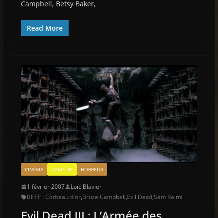
Campbell, Betsy Baker,
Read More
CINÉMA
COMÉDIE
HORREUR
1 février 2007
Loïc Blavier
BIFFF : Corbeau d'or
,
Bruce Campbell
,
Evil Dead
,
Sam Raimi
Evil Dead III : L’Armée des