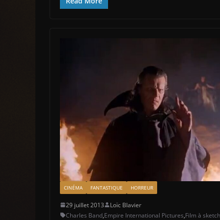
Read More
CINÉMA
FANTASTIQUE
HORREUR
29 juillet 2013
Loïc Blavier
Charles Band
,
Empire International Pictures
,
Film à sketc