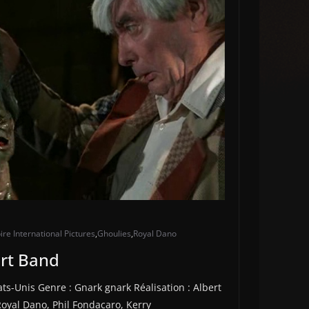
re International Pictures
,
Ghoulies
,
Royal Dano
ert Band
tats-Unis Genre : Gnark gnark Réalisation : Albert
oyal Dano, Phil Fondacaro, Kerry