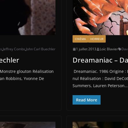
CINÉMA
HORREUR
es
,
Jeffrey Combs
,
John Carl Buechler
1 juillet 2013
Loïc Blavier
Dav
echler
Dreamaniac – Da
: Monstre glouton Réalisation
Dreamaniac. 1986 Origine : 
rian Robbins, Yvonne De
nul Réalisation : David DeC
Summers, Lauren Peterson…
Read More