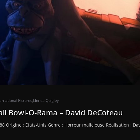
ernational Pictures
,
Linnea Quigley
ball Bowl-O-Rama – David DeCoteau
88 Origine : Etats-Unis Genre : Horreur malicieuse Réalisation : D