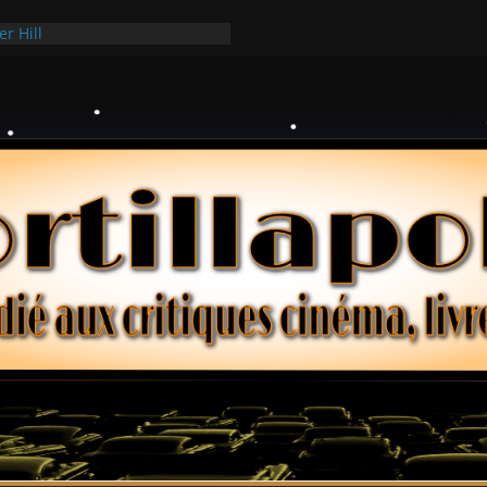
ée Ridgemont – Amy Heckerling
er Hill
ui Hark
 dollars – Henri Verneuil
ques 2-15 : Lucy – Nick Castle