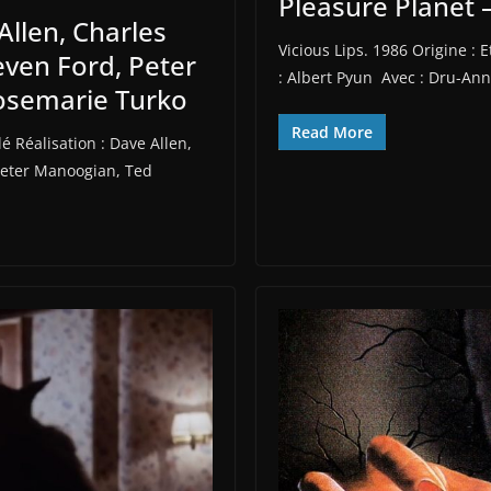
Pleasure Planet 
llen, Charles
Vicious Lips. 1986 Origine :
even Ford, Peter
: Albert Pyun Avec : Dru-Ann
osemarie Turko
Read More
é Réalisation : Dave Allen,
 Peter Manoogian, Ted