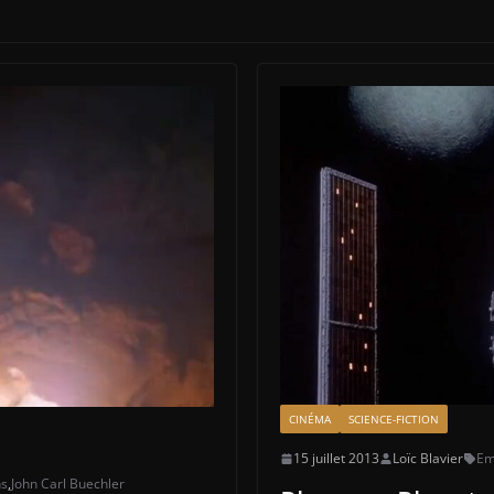
CINÉMA
SCIENCE-FICTION
15 juillet 2013
Loïc Blavier
Em
hs
,
John Carl Buechler