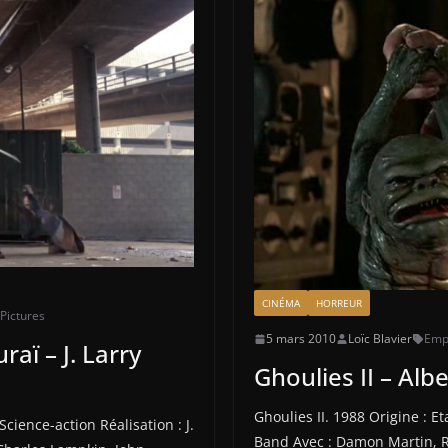
CINÉMA
HORREUR
 Pictures
5 mars 2010
Loïc Blavier
Empi
aï – J. Larry
Ghoulies II – Alb
Ghoulies II. 1988 Origine : E
cience-action Réalisation : J.
Band Avec : Damon Martin, R