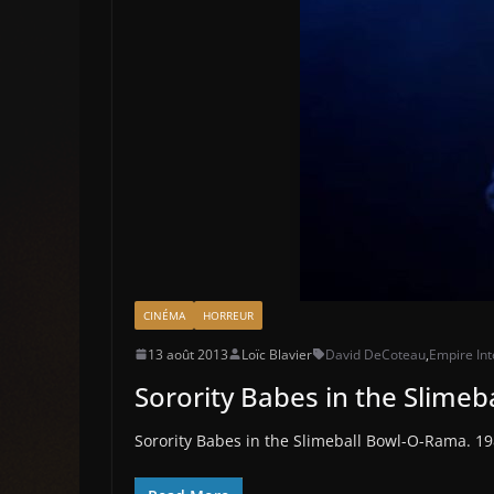
CINÉMA
HORREUR
13 août 2013
Loïc Blavier
David DeCoteau
,
Empire Int
Sorority Babes in the Slime
Sorority Babes in the Slimeball Bowl-O-Rama. 19