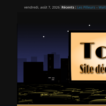
Ça chauffe au lyc
Passer
Récents :
Les Pilleurs – Walt
vendredi, août 7, 2026
au
Double Team – Ts
Mille milliards de
contenu
Histoires fantasti