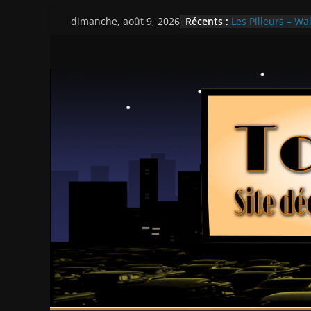
Passer
Récents :
Les Pilleurs – Wal
dimanche, août 9, 2026
au
Double Team – T
Mille milliards d
contenu
Histoires fantast
Ça chauffe au ly