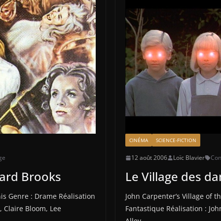
CINÉMA
SCIENCE-FICTION
ge
12 août 2006
Loïc Blavier
Con
hard Brooks
Le Village des d
is Genre : Drame Réalisation
John Carpenter’s Village of 
, Claire Bloom, Lee
Fantastique Réalisation : Joh
Alley,