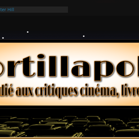
ter Hill
sui Hark
e dollars – Henri Verneuil
iques 2-15 : Lucy – Nick Castle
cée Ridgemont – Amy Heckerling