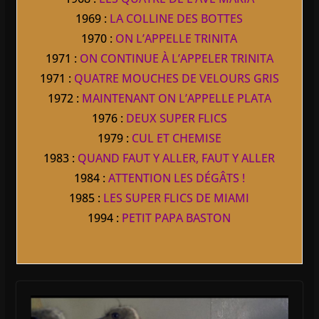
1969 :
LA COLLINE DES BOTTES
1970 :
ON L’APPELLE TRINITA
1971 :
ON CONTINUE À L’APPELER TRINITA
1971 :
QUATRE MOUCHES DE VELOURS GRIS
1972 :
MAINTENANT ON L’APPELLE PLATA
1976 :
DEUX SUPER FLICS
1979 :
CUL ET CHEMISE
1983 :
QUAND FAUT Y ALLER, FAUT Y ALLER
1984 :
ATTENTION LES DÉGÂTS !
1985 :
LES SUPER FLICS DE MIAMI
1994 :
PETIT PAPA BASTON