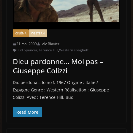
CINÉMA
WESTERN
21 mai 2009
Loïc Blavier
Bud Spencer
,
Terence Hill
,
Western spaghetti
Dieu pardonne… Moi pas –
Giuseppe Colizzi
Dio perdona… Io no !. 1967 Origine : Italie /
Espagne Genre : Western Réalisation : Giuseppe
Colizzi Avec : Terence Hill, Bud
Read More