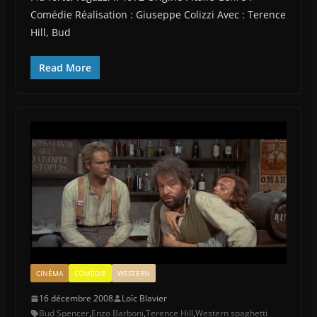
Comédie Réalisation : Giuseppe Colizzi Avec : Terence
Hill, Bud
Read More
CINÉMA
COMÉDIE
WESTERN
16 décembre 2008
Loïc Blavier
Bud Spencer
,
Enzo Barboni
,
Terence Hill
,
Western spaghetti