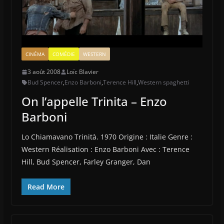
CINÉMA
COMÉDIE
WESTERN
3 août 2008
Loïc Blavier
Bud Spencer
,
Enzo Barboni
,
Terence Hill
,
Western spaghetti
On l’appelle Trinita – Enzo
Barboni
Lo Chiamavano Trinità. 1970 Origine : Italie Genre :
Western Réalisation : Enzo Barboni Avec : Terence
Hill, Bud Spencer, Farley Granger, Dan
Read More