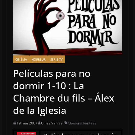
CINÉMA
HORREUR
SÉRIE TV
Películas para no
dormir 1-10 : La
Chambre du fils – Álex
de la Iglesia
19 mai 2007
Gilles Vannier
Maisons hantées