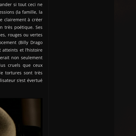
nder si tout ceci ne
ssions (la famille, la
e clairement à créer
on très poétique. Ses
res, rouges ou vertes
ocement (Billy Drago
teints et l’histoire
lerait non seulement
lus cruels que ceux
e tortures sont très
isateur s’est évertué