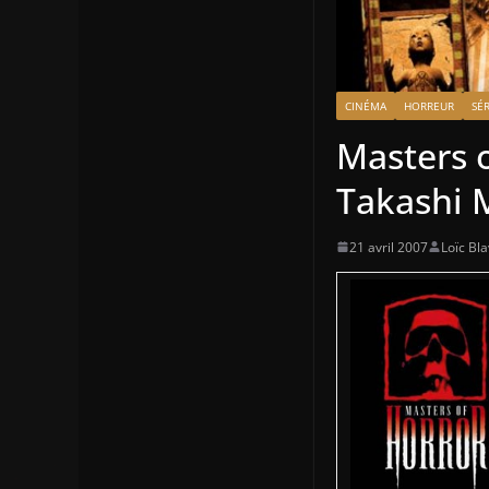
CINÉMA
HORREUR
SÉR
Masters o
Takashi 
21 avril 2007
Loïc Bla