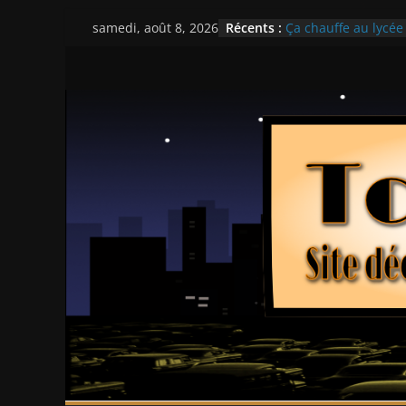
Passer
Récents :
Ça chauffe au lycé
samedi, août 8, 2026
au
Les Pilleurs – Walter
Double Team – Tsui
contenu
Mille milliards de d
Histoires fantastiqu