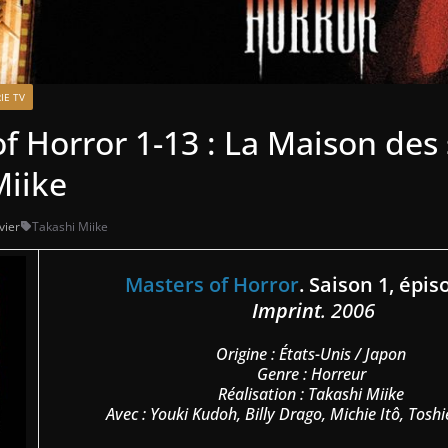
IE TV
f Horror 1-13 : La Maison des 
Miike
vier
Takashi Miike
Masters of Horror
. Saison 1, épis
Imprint
. 2006
Origine : États-Unis / Japon
Genre : Horreur
Réalisation : Takashi Miike
Avec : Youki Kudoh, Billy Drago, Michie Itô, Tosh