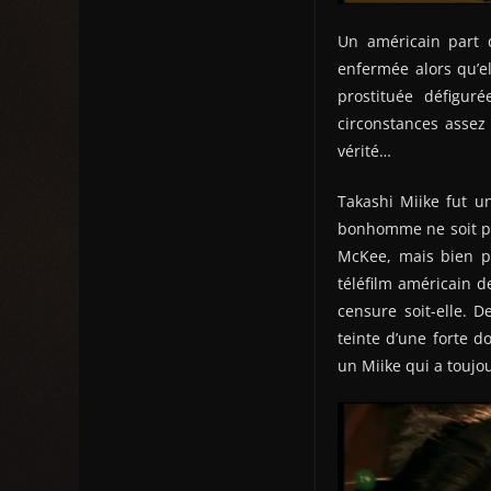
Un américain part d
enfermée alors qu’el
prostituée défigur
circonstances assez 
vérité…
Takashi Miike fut u
bonhomme ne soit pa
McKee, mais bien pa
téléfilm américain d
censure soit-elle. D
teinte d’une forte d
un Miike qui a toujo