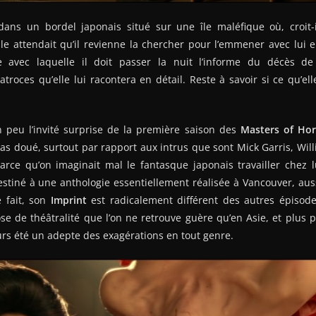
ans un bordel japonais situé sur une île maléfique où, croit-
le attendait qu’il revienne la chercher pour l’emmener avec lui 
ée avec laquelle il doit passer la nuit l’informe du décès d
atroces qu’elle lui racontera en détail. Reste à savoir si ce qu’ell
n peu l’invité surprise de la première saison des
Masters of Hor
s doué, surtout par rapport aux intrus que sont Mick Garris, Wil
rce qu’on imaginait mal le fantasque japonais travailler chez l
estiné à une anthologie essentiellement réalisée à Vancouver, auss
e fait, son
Imprint
est radicalement différent des autres épisode
ose de théâtralité que l’on ne retrouve guère qu’en Asie, et plus 
urs été un adepte des exagérations en tout genre.