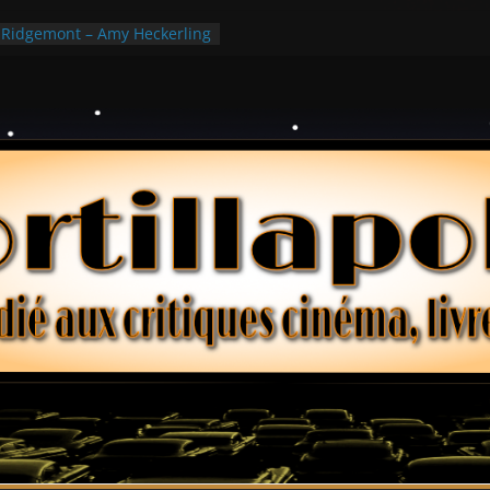
e Ridgemont – Amy Heckerling
 Hill
 Hark
ollars – Henri Verneuil
es 2-15 : Lucy – Nick Castle