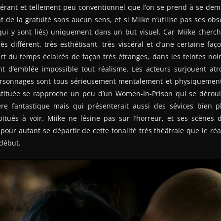
érant et tellement peu conventionnel que l’on se prend à se dema
 de la gratuité sans aucun sens, et si Miike n’utilise pas ses obse
qui y sont liés) uniquement dans un but visuel. Car Miike cherch
s différent, très esthétisant, très viscéral et d’une certaine faç
rt du temps éclairés de façon très étranges, dans les teintes noi
nt d’emblée impossible tout réalisme. Les acteurs surjouent atr
ersonnages sont tous sérieusement mentalement et physiquement at
stituée se rapproche un peu d’un Women-In-Prison qui se dérou
e fantastique mais qui présenterait aussi des sévices bien p
itués à voir. Miike ne lésine pas sur l’horreur, et ses scènes d
pour autant se départir de cette tonalité très théâtrale que le réal
 début.