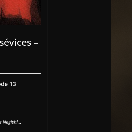
sévices –
ode 13
ie Negishi…