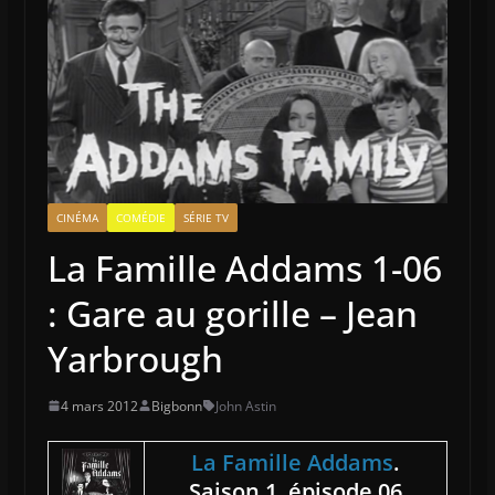
CINÉMA
COMÉDIE
SÉRIE TV
La Famille Addams 1-06
: Gare au gorille – Jean
Yarbrough
4 mars 2012
Bigbonn
John Astin
La Famille Addams
.
Saison 1, épisode 06