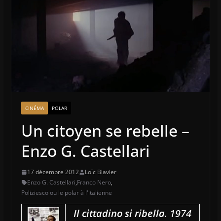
CINÉMA
POLAR
Un citoyen se rebelle –
Enzo G. Castellari
17 décembre 2012
Loïc Blavier
Enzo G. Castellari
,
Franco Nero
,
Poliziesco ou le polar à l'italienne
Il cittadino si ribella
. 1974