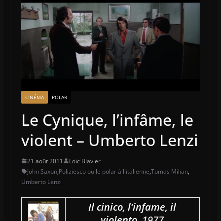
CINÉMA
POLAR
Le Cynique, l’infâme, le
violent – Umberto Lenzi
21 août 2011
Loïc Blavier
John Saxon
,
Poliziesco ou le polar à l'italienne
,
Tomas Milian
,
Umberto Lenzi
Il cinico, l’infame, il
violento
. 1977