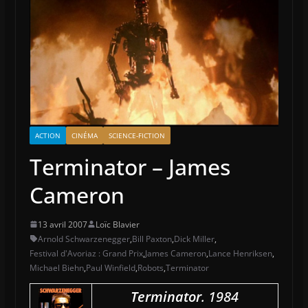
ACTION
CINÉMA
SCIENCE-FICTION
Terminator – James
Cameron
13 avril 2007
Loïc Blavier
Arnold Schwarzenegger
,
Bill Paxton
,
Dick Miller
,
Festival d'Avoriaz : Grand Prix
,
James Cameron
,
Lance Henriksen
,
Michael Biehn
,
Paul Winfield
,
Robots
,
Terminator
Terminator
. 1984