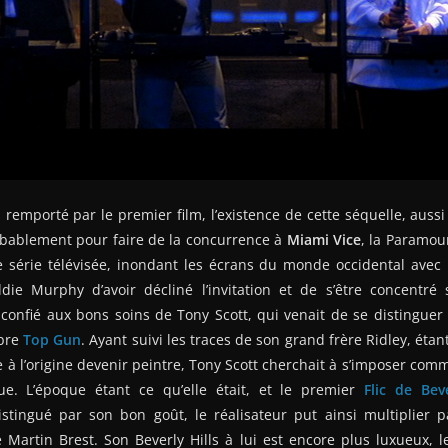
remporté par le premier film, l’existence de cette séquelle, aussi p
bablement pour faire de la concurrence à
Miami Vice
, la Paramoun
e série télévisée, inondant les écrans du monde occidental avec
die Murphy d’avoir décliné l’invitation et de s’être concentr
confié aux bons soins de Tony Scott, qui venait de se distinguer
èbre
Top Gun
. Ayant suivi les traces de son grand frère Ridley, éta
 à l’origine devenir peintre, Tony Scott cherchait à s’imposer comm
que. L’époque étant ce qu’elle était, et le premier
Flic de Beve
stingué par son bon goût, le réalisateur put ainsi multiplier p
 Martin Brest. Son Beverly Hills à lui est encore plus luxueux, l