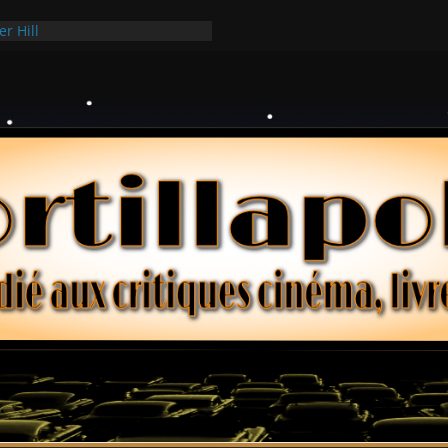
er Hill
ui Hark
 dollars – Henri Verneuil
ques 2-15 : Lucy – Nick Castle
ée Ridgemont – Amy Heckerling