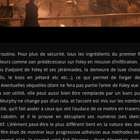
routine. Pour plus de sécurité, tous les ingrédients du premier fi
illeurs comme son prédécesseur sur Foley en mission d’infiltration
s (l’adjoint de Foley et ses jérémiades, la demeure de luxe chois
ills, le boss en pétard etc etc…), ce qui permet de forger de
éventuelles séquelles (dont ne fera pas partie l’amie de Foley vue 
vu son utilité, elle peut aussi bien être remplacée par un banc p
Murphy ne change pas d’un iota, et l’accent est mis sur les nomb
ité, qu’il fait avaler à ceux qui ont l’audace de se mettre en travers
cabotin, et il le prouve en décuplant ses numéros (ses sketc
f. L’élément peut-être le plus différent tient en la nature des deux
r film était de montrer leur progressive adhésion aux méthodes de 
 second plan, le second volet fait l’inverse : étant désormais gr