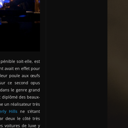
énible soit-elle, est
t avait en effet pour
 leur poule aux œufs
é sur ce second opus
 dans le genre grand
nt diplômé des beaux-
e un réalisateur très
rly Hills
ne s’étant
ar deux le côté très
es voitures de luxe y