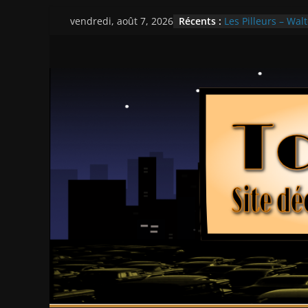
Passer
Récents :
Les Pilleurs – Walt
vendredi, août 7, 2026
au
Double Team – Ts
Mille milliards de
contenu
Histoires fantasti
Ça chauffe au lyc