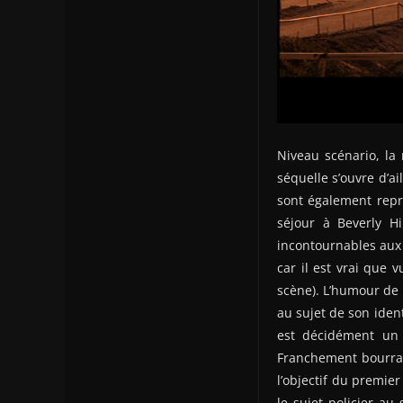
Niveau scénario, la 
séquelle s’ouvre d’a
sont également repri
séjour à Beverly H
incontournables aux 
car il est vrai que 
scène). L’humour de 
au sujet de son ident
est décidément un 
Franchement bourrati
l’objectif du premie
le sujet policier au