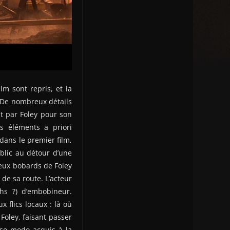
lm sont repris, et la
. De nombreux détails
it par Foley pour son
s éléments a priori
dans le premier film,
ublic au détour d’une
reux bobards de Foley
 de sa route. L’acteur
hs ?) d’embobineur.
 flics locaux : là où
Foley, faisant passer
osso modo acquis à la