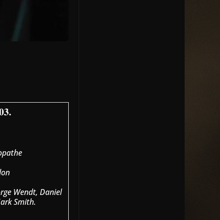
03.
iopathe
don
orge Wendt, Daniel
Mark Smith.