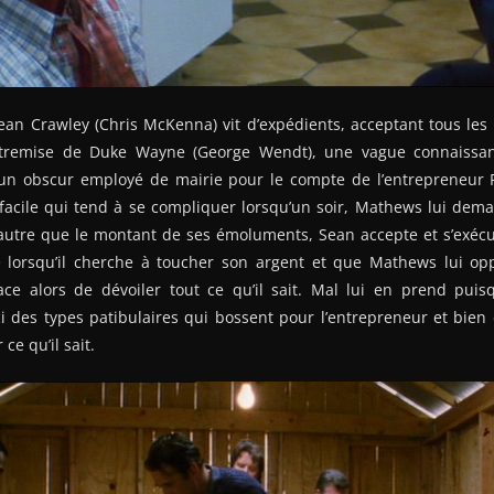
Sean Crawley (Chris McKenna) vit d’expédients, acceptant tous les 
entremise de Duke Wayne (George Wendt), une vague connaissanc
 un obscur employé de mairie pour le compte de l’entrepreneur
 facile qui tend à se compliquer lorsqu’un soir, Mathews lui dem
autre que le montant de ses émoluments, Sean accepte et s’exécu
e lorsqu’il cherche à toucher son argent et que Mathews lui o
ce alors de dévoiler tout ce qu’il sait. Mal lui en prend puisq
i des types patibulaires qui bossent pour l’entrepreneur et bien 
ce qu’il sait.