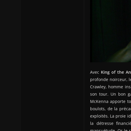
Avec
King of the An
profonde noirceur, l
Crawley, homme insi
son tour. Un bon g
McKenna apporte tou
boulots, de la préca
exploités. La proie i
la détresse financ
mansuétude. Or le ré