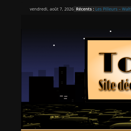
Passer
Récents :
Les Pilleurs – Walt
vendredi, août 7, 2026
au
Double Team – Ts
Mille milliards de
contenu
Histoires fantasti
Ça chauffe au lyc