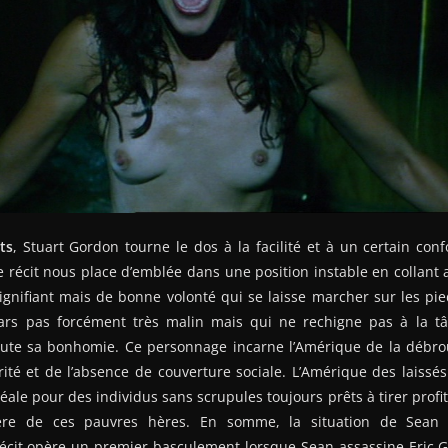
ts
, Stuart Gordon tourne le dos à la facilité et à un certain conf
e récit nous place d’emblée dans une position instable en collan
gnifiant mais de bonne volonté qui se laisse marcher sur les pie
ars pas forcément très malin mais qui ne rechigne pas à la tâ
te sa bonhomie. Ce personnage incarne l’Amérique de la débrouil
rité et de l’absence de couverture sociale. L’Amérique des laiss
déale pour des individus sans scrupules toujours prêts à tirer profit
ière de ces pauvres hères. En somme, la situation de Sean 
cit opère un premier basculement lorsque Sean assassine Eric Gat