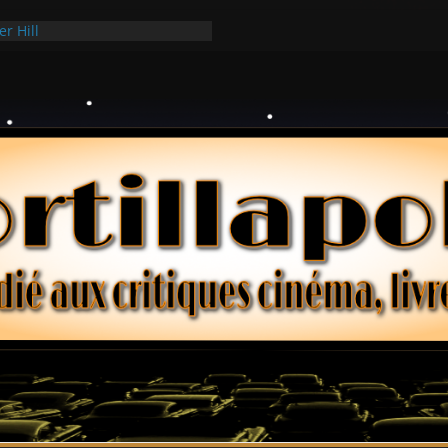
er Hill
ui Hark
 dollars – Henri Verneuil
ques 2-15 : Lucy – Nick Castle
ée Ridgemont – Amy Heckerling