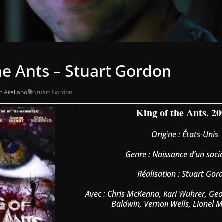
he Ants – Stuart Gordon
t Arellano
Stuart Gordon
King of the Ants. 20
Origine : États-Unis
Genre : Naissance d’un soc
Réalisation : Stuart Gor
Avec : Chris McKenna, Kari Wuhrer, Ge
Baldwin, Vernon Wells, Lionel 