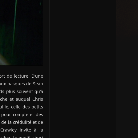
ort de lecture. D’une
t aux basques de Sean
ds plus souvent qu’à
che et auquel Chris
le, celle des petits
és pour compte et des
 de la crédulité et de
Crawley invite à la
ley. Le gentil ahuri