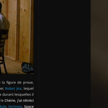
é la figure de proue,
hec
Robot Jox
, lequel
x durant lesquelles il
rie
Chérie, j’ai rétréci
dule
,
Fortress
,
Space