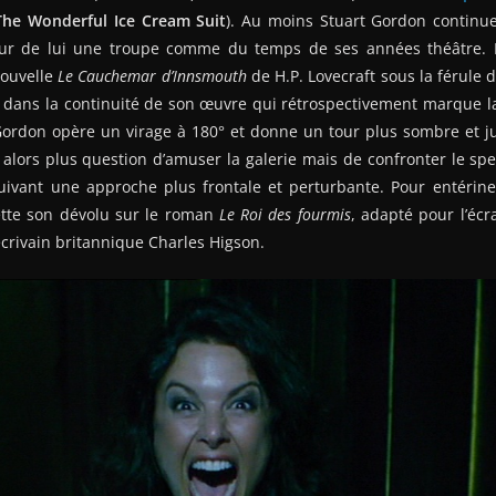
The Wonderful Ice Cream Suit
). Au moins Stuart Gordon continue t
our de lui une troupe comme du temps de ses années théâtre. 
nouvelle
Le Cauchemar d’Innsmouth
de H.P. Lovecraft sous la férule 
 dans la continuité de son œuvre qui rétrospectivement marque la
 Gordon opère un virage à 180° et donne un tour plus sombre et j
st alors plus question d’amuser la galerie mais de confronter le spe
ivant une approche plus frontale et perturbante. Pour entéri
jette son dévolu sur le roman
Le Roi des fourmis
, adapté pour l’éc
écrivain britannique Charles Higson.