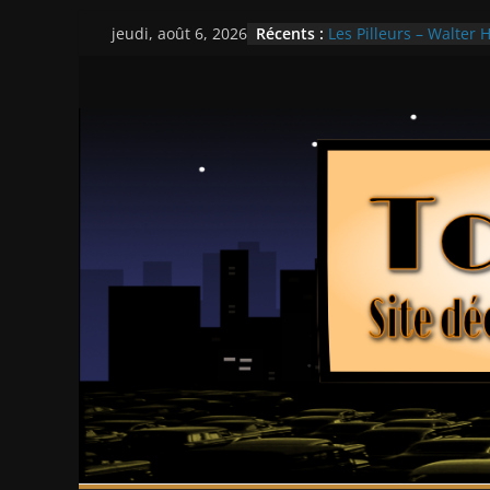
Ça chauffe au lycée 
Passer
Récents :
Les Pilleurs – Walter H
jeudi, août 6, 2026
au
Double Team – Tsui H
Mille milliards de dol
contenu
Histoires fantastiques