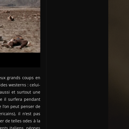
deux grands coups en
des westerns : celui-
 aussi et surtout une
e il surfera pendant
e l’on peut penser de
icains), il n’est pas
r de telles odes à la
ents italiens, péones