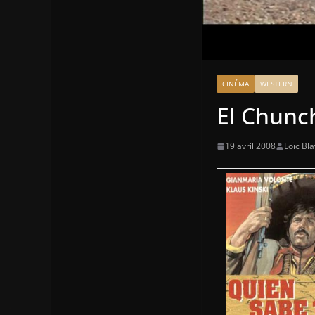
CINÉMA
WESTERN
El Chunc
19 avril 2008
Loïc Bla