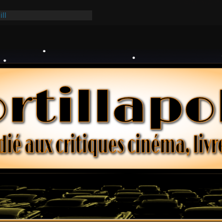
Ridgemont – Amy Heckerling
ill
ark
lars – Henri Verneuil
 2-15 : Lucy – Nick Castle