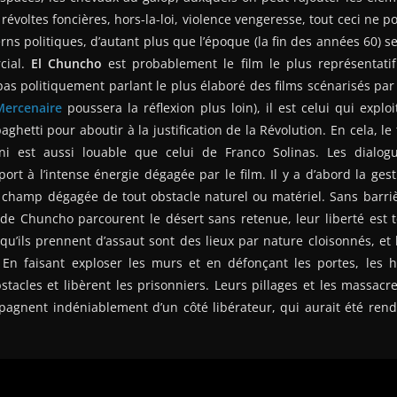
révoltes foncières, hors-la-loi, violence vengeresse, tout ceci ne p
rns politiques, d’autant plus que l’époque (la fin des années 60) se
cial.
El Chuncho
est probablement le film le plus représentatif 
st pas politiquement parlant le plus élaboré des films scénarisés par
Mercenaire
poussera la réflexion plus loin), il est celui qui explo
hetti pour aboutir à la justification de la Révolution. En cela, le 
 est aussi louable que celui de Franco Solinas. Les dialog
ort à l’intense énergie dégagée par le film. Il y a d’abord la gest
champ dégagée de tout obstacle naturel ou matériel. Sans barrièr
 de Chuncho parcourent le désert sans retenue, leur liberté est to
 qu’ils prennent d’assaut sont des lieux par nature cloisonnés, et l
. En faisant exploser les murs et en défonçant les portes, l
stacles et libèrent les prisonniers. Leurs pillages et les massacres
agnent indéniablement d’un côté libérateur, qui aurait été rend