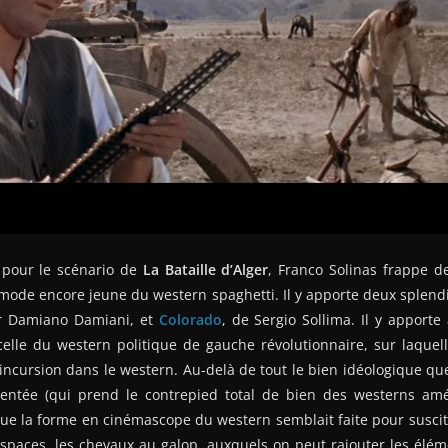
pour le scénario de
La Bataille d’Alger
, Franco Solinas frappe 
ode encore jeune du western spaghetti. Il y apporte deux splendi
ar Damiano Damiani, et
Colorado
, de Sergio Sollima. Il y apporte
elle du western politique de gauche révolutionnaire, sur laquell
 incursion dans le western. Au-delà de tout le bien idéologique qu
rientée (qui prend le contrepied total de bien des westerns amér
que la forme en cinémascope du western semblait faite pour suscite
espaces, les chevaux au galop, auxquels on peut rajouter les élém