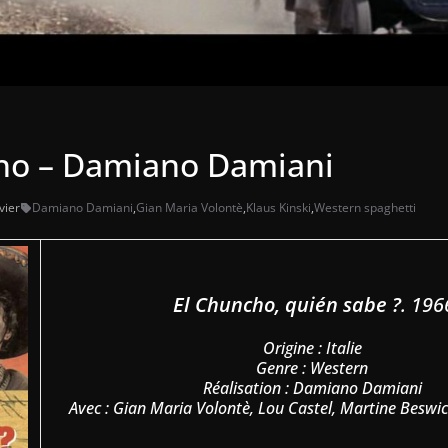
ho – Damiano Damiani
vier
Damiano Damiani
,
Gian Maria Volontè
,
Klaus Kinski
,
Western spaghetti
El Chuncho, quién sabe ?
. 196
Origine : Italie
Genre : Western
Réalisation : Damiano Damiani
Avec : Gian Maria Volontè, Lou Castel, Martine Beswic