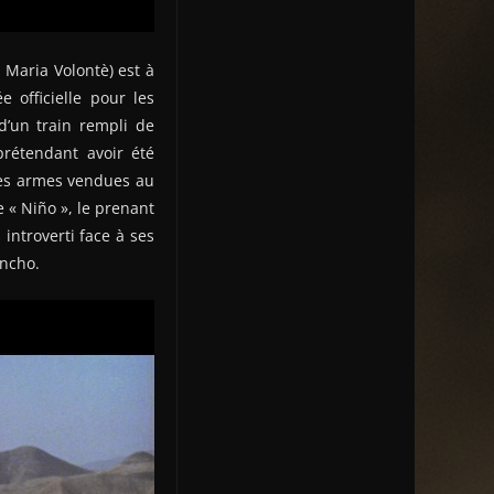
Maria Volontè) est à
 officielle pour les
d’un train rempli de
prétendant avoir été
des armes vendues au
 « Niño », le prenant
ntroverti face à ses
uncho.