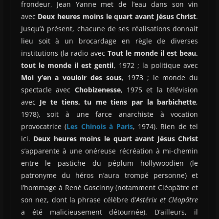
frondeur, Jean Yanne met de l’eau dans son vin
avec
Deux heures moins le quart avant Jésus Christ
.
Jusqu’à présent, chacune de ses réalisations donnait
lieu soit à un brocardage en règle de diverses
institutions (la radio avec
Tout le monde il est beau,
tout le monde il est gentil
, 1972 ; la politique avec
Moi y’en a vouloir des sous
, 1973 ; le monde du
spectacle avec
Chobizenesse
, 1975 et la télévision
avec
Je te tiens, tu me tiens par la barbichette
,
1978), soit à une farce anarchiste à vocation
provocatrice (
Les Chinois à Paris
, 1974). Rien de tel
ici.
Deux heures moins le quart avant Jésus Christ
s’apparente à une onéreuse récréation à mi-chemin
entre le pastiche du péplum hollywoodien (le
patronyme du héros n’aura trompé personne) et
l’hommage à René Goscinny (notamment Cléopâtre et
son nez, dont la phrase célèbre d’
Astérix et Cléopâtre
a été malicieusement détournée). D’ailleurs, il