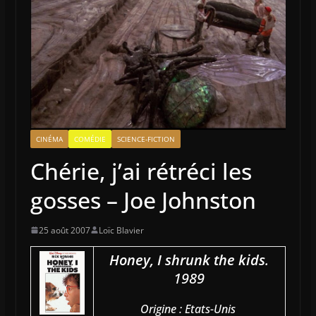
CINÉMA
COMÉDIE
SCIENCE-FICTION
Chérie, j’ai rétréci les
gosses – Joe Johnston
25 août 2007
Loïc Blavier
Honey, I shrunk the kids
.
1989
Origine : Etats-Unis