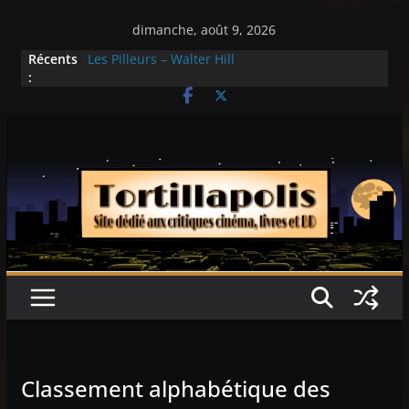
Passer
dimanche, août 9, 2026
au
Récents
Les Pilleurs – Walter Hill
contenu
:
Double Team – Tsui Hark
Mille milliards de dollars – Henri Verneuil
Histoires fantastiques 2-15 : Lucy – Nick Castle
Ça chauffe au lycée Ridgemont – Amy
Heckerling
Classement alphabétique des