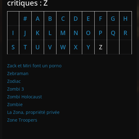
critiques : Z
#
A
B
C
D
E
F
G
H
I
J
K
L
M
N
O
P
Q
R
S
T
U
V
W
X
Y
Z
Zack et Miri font un porno
Zebraman
Zodiac
Zombi 3
Zombi Holocaust
Zombie
La Zona, propriété privée
Zone Troopers