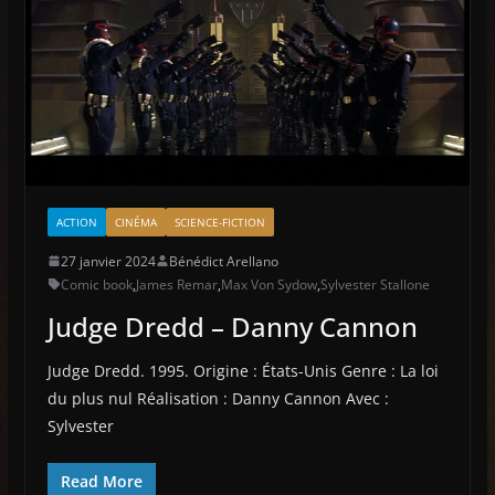
ACTION
CINÉMA
SCIENCE-FICTION
27 janvier 2024
Bénédict Arellano
Comic book
,
James Remar
,
Max Von Sydow
,
Sylvester Stallone
Judge Dredd – Danny Cannon
Judge Dredd. 1995. Origine : États-Unis Genre : La loi
du plus nul Réalisation : Danny Cannon Avec :
Sylvester
Read More