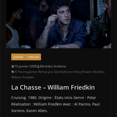
CINÉMA
THRILLER
19 janvier 2008
Bénédict Arellano
Al Pacino
,
James Remar
,
Joe Spinell
,
Karen Allen
,
Powers Boothe
,
William Friedkin
La Chasse – William Friedkin
Cruising. 1980. Origine : États-Unis Genre : Polar
Réalisation : William Friedkin Avec : Al Pacino, Paul
Sorvino, Karen Allen,