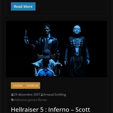
Read More
CINÉMA
HORREUR
29 décembre 2007
Arnaud Schilling
Hellraiser
,
James Remar
Hellraiser 5 : Inferno – Scott