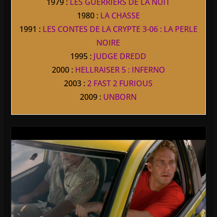
1979 :
LES GUERRIERS DE LA NUIT
1980 :
LA CHASSE
1991 :
LES CONTES DE LA CRYPTE 3-06 : LA PERLE
NOIRE
1995 :
JUDGE DREDD
2000 :
HELLRAISER 5 : INFERNO
2003 :
2 FAST 2 FURIOUS
2009 :
UNBORN