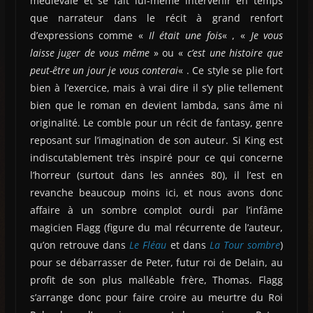
médiévale et se fait lui-même intervenir en temps
que narrateur dans le récit à grand renfort
d’expressions comme «
Il était une fois
« , «
Je vous
laisse juger de vous même
» ou «
c’est une histoire que
peut-être un jour je vous conterai
« . Ce style se plie fort
bien à l’exercice, mais à vrai dire il s’y plie tellement
bien que le roman en devient lambda, sans âme ni
originalité. Le comble pour un récit de fantasy, genre
reposant sur l’imagination de son auteur. Si King est
indiscutablement très inspiré pour ce qui concerne
l’horreur (surtout dans les années 80), il l’est en
revanche beaucoup moins ici, et nous avons donc
affaire à un sombre complot ourdi par l’infâme
magicien Flagg (figure du mal récurrente de l’auteur,
qu’on retrouve dans
Le Fléau
et dans
La Tour sombre
)
pour se débarrasser de Peter, futur roi de Delain, au
profit de son plus malléable frère, Thomas. Flagg
s’arrange donc pour faire croire au meurtre du Roi