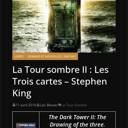
LIVRES
ROMANS ET NOUVELLES : FANTASY
La Tour sombre II : Les
Trois cartes – Stephen
King
11 avril 2010
Loïc Blavier
La Tour Sombre
The Dark Tower II: The
Drawing of the three
.