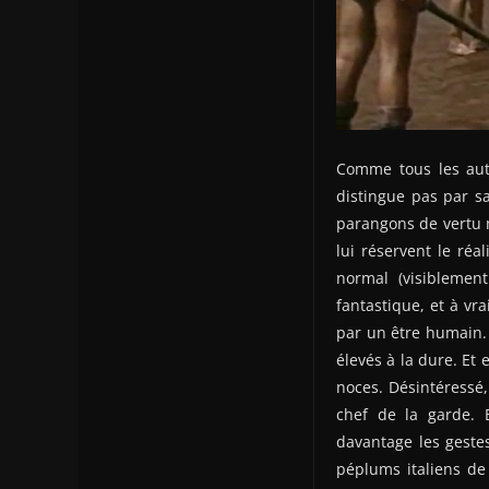
Comme tous les aut
distingue pas par s
parangons de vertu m
lui réservent le réa
normal (visiblemen
fantastique, et à vr
par un être humain. 
élevés à la dure. Et
noces. Désintéressé, 
chef de la garde. B
davantage les geste
péplums italiens de 