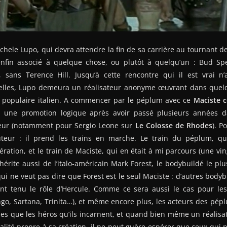
chele Lupo, qui devra attendre la fin de sa carrière au tournant 
fin associé à quelque chose, ou plutôt à quelqu’un : Bud Spe
, sans Terence Hill. Jusqu’à cette rencontre qui il est vrai n
elles, Lupo demeura un réalisateur anonyme œuvrant dans quel
populaire italien. A commencer par le péplum avec ce
Maciste c
t une promotion logique après avoir passé plusieurs années d
ateur (notamment pour Sergio Leone sur
Le Colosse de Rhodes
). P
uteur : il prend les trains en marche. Le train du péplum, qui
ation, et le train de Maciste, qui en était à mi parcours (une vin
hérite aussi de l’italo-américain Mark Forest, le bodybuildé le pl
ui ne veut pas dire que Forest est le seul Maciste : d’autres bodybu
nt tenu le rôle d’Hercule. Comme ce sera aussi le cas pour le
go, Sartana, Trinita…), et même encore plus, les acteurs des pép
es que les héros qu’ils incarnent, et quand bien même un réalisa
ité propre à sa création, il ne peut guère espérer que ceux qui p