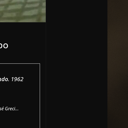
po
ondo
. 1962
osé Greci…