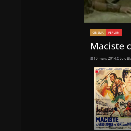
CINÉMA
PÉPLUM
Maciste c
10 mars 2014
Loïc Bl