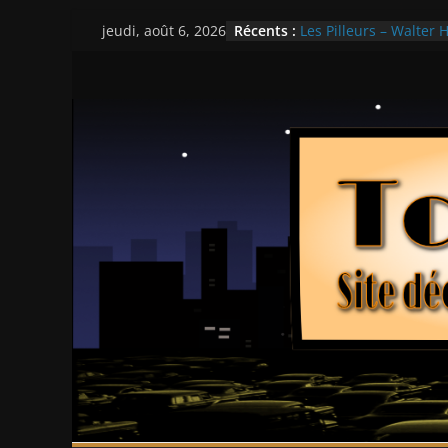
Passer
Récents :
Les Pilleurs – Walter H
jeudi, août 6, 2026
au
Double Team – Tsui H
Mille milliards de dol
contenu
Histoires fantastiques
Ça chauffe au lycée 