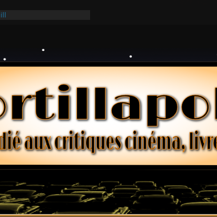
ill
ark
lars – Henri Verneuil
 2-15 : Lucy – Nick Castle
Ridgemont – Amy Heckerling