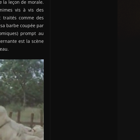
e la leçon de morale.
imes vis à vis des
t traités comme des
r sa barbe coupée par
 comiques) prompt au
ernante est la scène
peau.