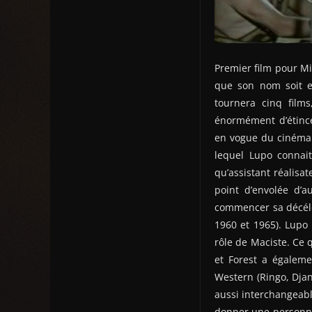
Premier film pour Mi
que son nom soit en
tournera cinq films
énormément d’étinc
en vogue du cinéma 
lequel Lupo connai
qu’assistant réalis
point d’envolée d’a
commencer sa décélér
1960 et 1965). Lupo 
rôle de Maciste. Ce q
et Forest a égaleme
Western (Ringo, Djan
aussi interchangeabl
donner une personnal