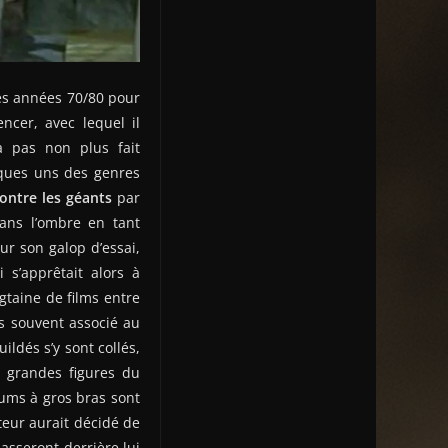
des années 70/80 pour
ncer, avec lequel il
’a pas non plus fait
ques uns des genres
ontre les géants
par
ans l’ombre en tant
our son galop d’essai,
 s’apprêtait alors à
gtaine de films entre
us souvent associé au
ildés s’y sont collés,
s grandes figures du
lums à gros bras sont
teur aurait décidé de
asseront derrière lui