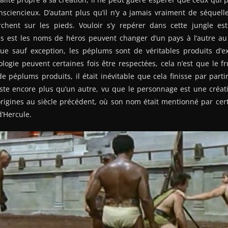
sciencieux. D’autant plus qu’il n’y a jamais vraiment de séquelle 
hent sur les pieds. Vouloir s’y repérer dans cette jungle est 
lus est les noms de héros peuvent changer d’un pays à l’autre au
ue sauf exception, les péplums sont de véritables produits d’exp
hologie peuvent certaines fois être respectées, cela n’est que le f
e péplums produits, il était inévitable que cela finisse par parti
ste encore plus qu’un autre, vu que le personnage est une créa
 origines au siècle précédent, où son nom était mentionné par ce
’Hercule.