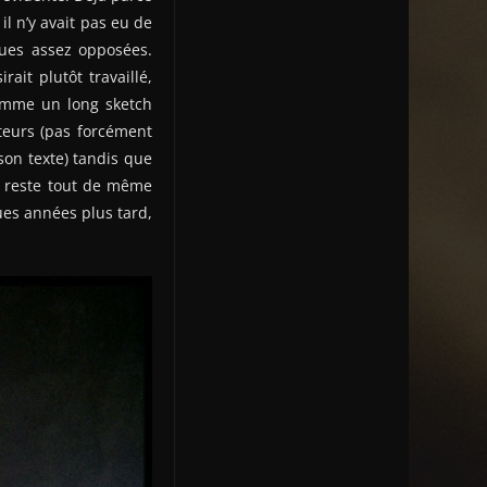
l n’y avait pas eu de
vues assez opposées.
rait plutôt travaillé,
comme un long sketch
cteurs (pas forcément
on texte) tandis que
lm reste tout de même
ues années plus tard,