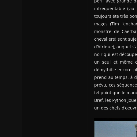
péril avec grande d
infréquentable (via
toujours été très bon
mages (Tim l’enchan
monstre de Caerbano
chevaliers) sont suj
d’Afrique), auquel s
noir qui est découpé
un seul et même ch
démythifie encore pl
prend au temps, à d
prévu, ces séquences
tel point que le man
Bref, les Python joue
un des chefs d’oeuv