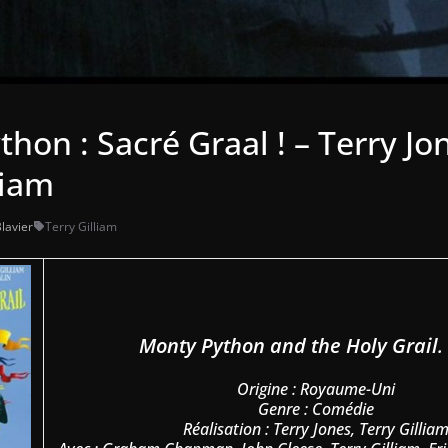
hon : Sacré Graal ! – Terry Jo
liam
Blavier
Terry Gilliam
Monty Python and the Holy Grail
.
Origine : Royaume-Uni
Genre : Comédie
Réalisation : Terry Jones, Terry Gillia