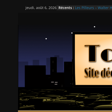
Passer
Récents :
Les Pilleurs – Walter H
jeudi, août 6, 2026
au
Double Team – Tsui H
Mille milliards de dol
contenu
Histoires fantastiques
Ça chauffe au lycée 