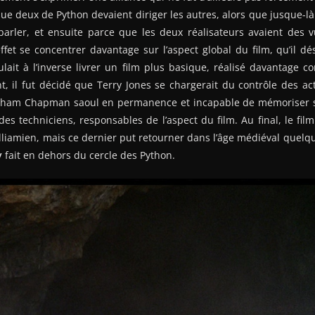
ue deux de Python devaient diriger les autres, alors que jusque-là i
arler, et ensuite parce que les deux réalisateurs avaient des 
ffet se concentrer davantage sur l’aspect global du film, qu’il dési
lait à l’inverse livrer un film plus basique, réalisé davantage 
t, il fut décidé que Terry Jones se chargerait du contrôle des a
aham Chapman saoul en permanence et incapable de mémoriser s
 des techniciens, responsables de l’aspect du film. Au final, le fi
lliamien, mais ce dernier put retourner dans l’âge médiéval quelq
y
fait en dehors du cercle des Python.