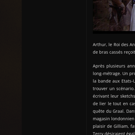
Arthur, le Roi des A
de bras cassés reçoi
Après plusieurs anné
long-métrage. Un proj
la bande aux Etats-U
trouver un scénario
écrivant leur sketch
de lier le tout en c
quête du Graal. Dans
magasin londonnien H
plaisir de Gilliam, 
Terry désiraient éga