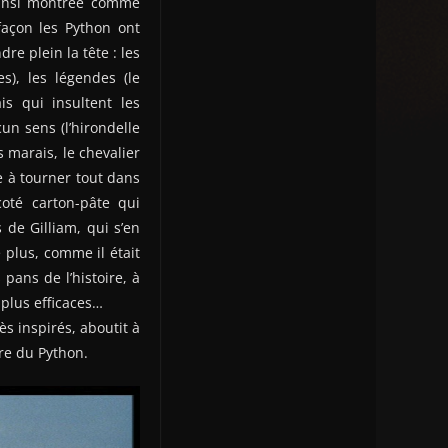
 ainsi montrée comme
façon les Python ont
re plein la tête : les
s), les légendes (le
is qui insultent les
un sens (l’hirondelle
 marais, le chevalier
e à tourner tout dans
oté carton-pâte qui
de Gilliam, qui s’en
plus, comme il était
pans de l’histoire, à
plus efficaces…
ès inspirés, aboutit à
re du Python.