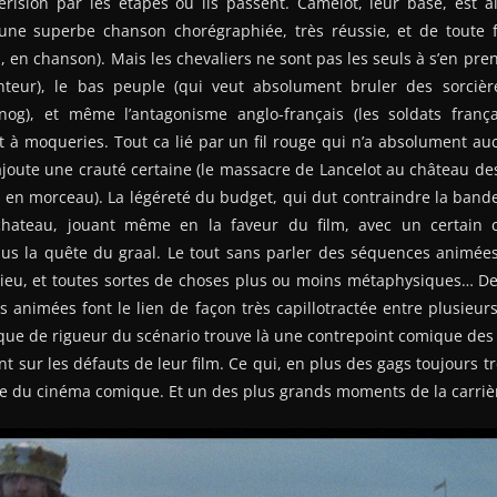
érision par les étapes où ils passent. Camelot, leur base, est
 une superbe chanson chorégraphiée, très réussie, et de toute 
, en chanson). Mais les chevaliers ne sont pas les seuls à s’en prend
teur), le bas peuple (qui veut absolument bruler des sorcière
g), et même l’antagonisme anglo-français (les soldats frança
et à moqueries. Tout ca lié par un fil rouge qui n’a absolument auc
’ajoute une crauté certaine (le massacre de Lancelot au château des
 en morceau). La légéreté du budget, qui dut contraindre la band
ateau, jouant même en la faveur du film, avec un certain c
us la quête du graal. Le tout sans parler des séquences animées 
ieu, et toutes sortes de choses plus ou moins métaphysiques… De 
 animées font le lien de façon très capillotractée entre plusieurs 
que de rigueur du scénario trouve là une contrepoint comique des 
nt sur les défauts de leur film. Ce qui, en plus des gags toujours tr
re du cinéma comique. Et un des plus grands moments de la carriè