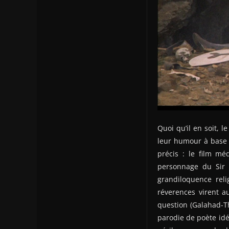
Quoi qu’il en soit, 
leur humour à base d
précis : le film mé
personnage du Sir R
grandiloquence reli
réverences virent au
question (Galahad-T
parodie de poète idé