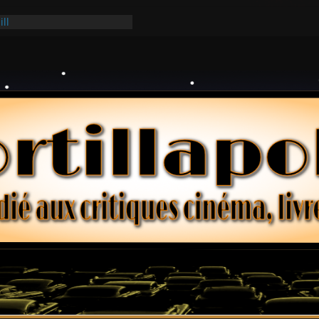
ill
ark
lars – Henri Verneuil
 2-15 : Lucy – Nick Castle
Ridgemont – Amy Heckerling