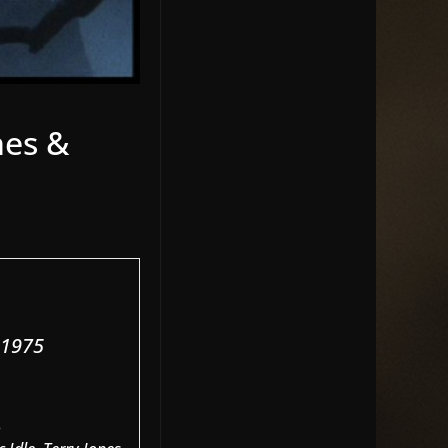
nes &
 1975
m