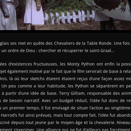
nglais ses met en quête des Chevaliers de la Table Ronde. Une fois
t un ordre de Dieu : chercher et récuperrer le saint-Graal…
es d’existences fructueuses, les Monty Python ont enfin la possi
et également motivé par le fait que le film servirait de base à rel
nis, là où leur sketchs étaient étaient reçus d’une façon assez mit
. Un peu comme a leur habitude, les Python se séparèrent en pe
s à partir d’une idée de base. Terry Gilliam, responsable des anim
as de besoin narratif. Avec un budget réduit, l’idée fut donc de re
 un premier temps, il fut envisagé de situer l’action au vingtième
arrod’s fut ainsi prévue), mais tout compte fait, l’idée fut aban
fasciné depuis tout jeune par le moyen-âge et la chevalerie. Niveau 
lement s’exprimer. Une alliance qui ne fut d’ailleurs pas forcément