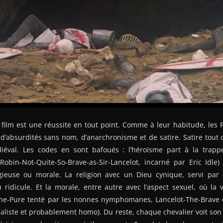
le film est une réussite en tout point. Comme à leur habitude, le
’absurdités sans nom, d’anarchronisme et de satire. Satire tout 
diéval. Les codes en sont bafoués : l’héroïsme part à la trap
obin-Not-Quite-So-Brave-as-Sir-Lancelot, incarné par Eric Idle) 
gieuse ou morale. La religion avec un Dieu cynique, servi par
 ridicule. Et la morale, entre autre avec l’aspect sexuel, où la
he-Pure tenté par les nonnes nymphomanes, Lancelot-The-Brave 
aliste et probablement homo). Du reste, chaque chevalier voit son t