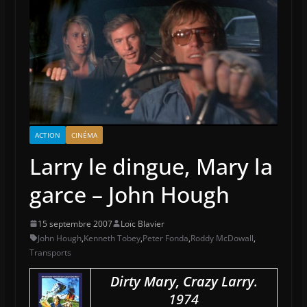
ACTION
CINÉMA
Larry le dingue, Mary la
garce – John Hough
15 septembre 2007
Loïc Blavier
John Hough
,
Kenneth Tobey
,
Peter Fonda
,
Roddy McDowall
,
Transports
Dirty Mary, Crazy Larry
.
1974