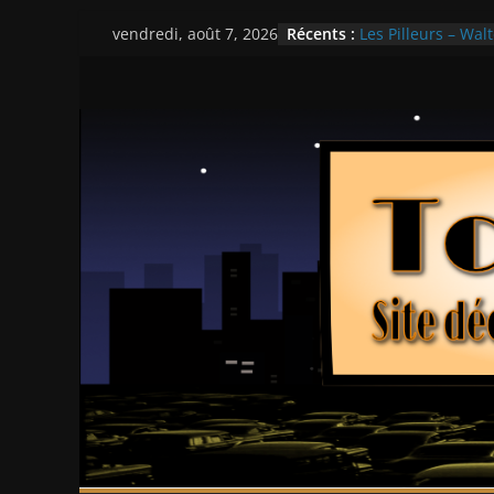
Passer
Récents :
Les Pilleurs – Walt
vendredi, août 7, 2026
au
Double Team – Ts
Mille milliards de
contenu
Histoires fantasti
Ça chauffe au lyc