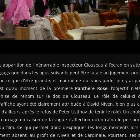
 apparition de l’inénarrable Inspecteur Clouseau à l’écran en s’att
ags que dans les opus suivants peut être fatale au jugement porté
n risque d’être grande, et moi-même qui vous parle, je n’y ai pa
’est qu’au moment de la première
Panthère Rose
, l’objectif n’
hise de renom sur le dos de Clouseau. Le rôle de celui-ci dev
d’affiche ayant été clairement attribuée à David Niven, bien plus
 d’ailleurs après le refus de Peter Ustinov de tenir le rôle). Un choix
ournage en raison de la vague d’affection qu’entraîna le personn
du film. Ce qui permet donc d’expliquer les longs moments lors 
ent absent, au profit de Niven et de Cardinale. Pourtant, ses 