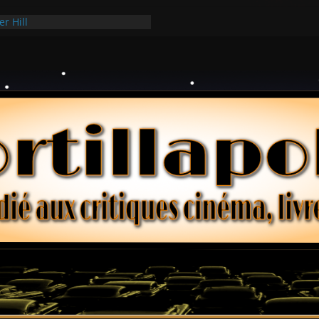
er Hill
ui Hark
 dollars – Henri Verneuil
ques 2-15 : Lucy – Nick Castle
ée Ridgemont – Amy Heckerling