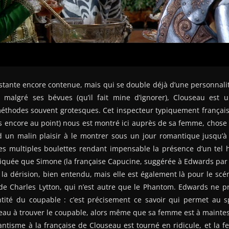
ante encore contenue, mais qui se double déjà d’une personnalité
: malgré ses bévues (qu’il fait mine d’ignorer), Clouseau est 
éthodes souvent grotesques. Cet inspecteur typiquement français 
as encore au point) nous est montré ici auprès de sa femme, chose
 un malin plaisir à le montrer sous un jour romantique jusqu’à 
ses multiples boulettes rendant impensable la présence d’un te
iquée que Simone (la française Capucine, suggérée à Edwards par
 la dérision, bien entendu, mais elle est également là pour le scé
 de Charles Lytton, qui n’est autre que le Phantom. Edwards ne p
entité du coupable : c’est précisement ce savoir qui permet au s
seau à trouver le coupable, alors même que sa femme est à maintes
antisme à la française de Clouseau est tourné en ridicule, et la