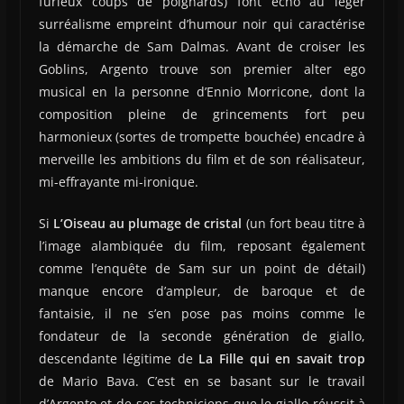
furieux coups de poignards) font écho au léger
surréalisme empreint d’humour noir qui caractérise
la démarche de Sam Dalmas. Avant de croiser les
Goblins, Argento trouve son premier alter ego
musical en la personne d’Ennio Morricone, dont la
composition pleine de grincements fort peu
harmonieux (sortes de trompette bouchée) encadre à
merveille les ambitions du film et de son réalisateur,
mi-effrayante mi-ironique.
Si
L’Oiseau au plumage de cristal
(un fort beau titre à
l’image alambiquée du film, reposant également
comme l’enquête de Sam sur un point de détail)
manque encore d’ampleur, de baroque et de
fantaisie, il ne s’en pose pas moins comme le
fondateur de la seconde génération de giallo,
descendante légitime de
La Fille qui en savait trop
de Mario Bava. C’est en se basant sur le travail
d’Argento et de ses techniciens que le giallo réussit à