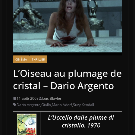
CINÉMA
THRILLER
L’Oiseau au plumage de
cristal – Dario Argento
11 août 2008
Loïc Blavier
Dario Argento
,
Giallo
,
Mario Adorf
,
Suzy Kendall
L’Uccello dalle piume di
cristallo
. 1970