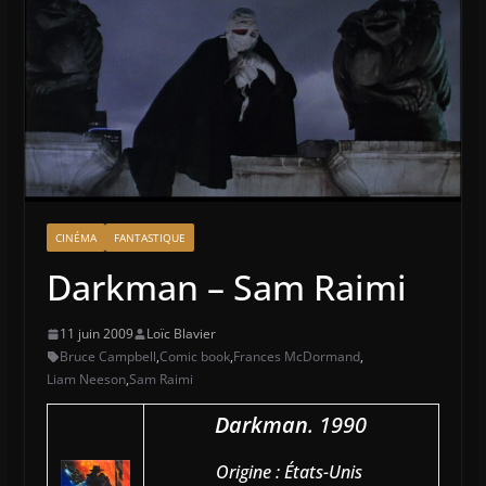
CINÉMA
FANTASTIQUE
Darkman – Sam Raimi
11 juin 2009
Loïc Blavier
Bruce Campbell
,
Comic book
,
Frances McDormand
,
Liam Neeson
,
Sam Raimi
Darkman
. 1990
Origine : États-Unis