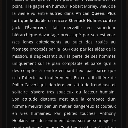
point, il le gagne en humour. Robert Morley, vieux de
la vieille vu entre autres dans
African Queen
,
Plus
fort que le diabl
e ou encore
Sherlock Holmes contre
Jack l’Éventreur
, fait merveille en supérieur
hiérarchique davantage préoccupé par son estomac
(ses longs apitoiements au sujet des roulés au
fromage proposés par la RAF) que par les aléas de la
mission. Il s’appesantit sur la perte de ses hommes
uniquement sur le plan comptable et parce qu’il a
des comptes à rendre en haut lieu, pas parce que
cela l’affecte particulièrement. En cela, il diffère de
Philip Calvert qui, derrière son attitude frondeuse et
solitaire, s’avère très soucieux du facteur humain.
Son attitude distante n’est que la carapace d’un
homme meurtri par un métier dangereux et coûteux
en vies humaines. Par petites touches, Anthony
Hopkins met du sentiment dans son personnage, le
rend moins mécanique. Tout bon soldat qu’il est ne