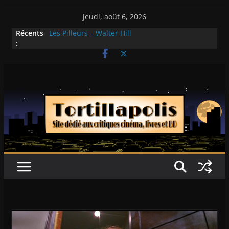
Passer
jeudi, août 6, 2026
au
Récents
Les Pilleurs – Walter Hill
contenu
:
Double Team – Tsui Hark
Mille milliards de dollars – Henri Verneuil
Histoires fantastiques 2-15 : Lucy – Nick Castle
Ça chauffe au lycée Ridgemont – Amy
Heckerling