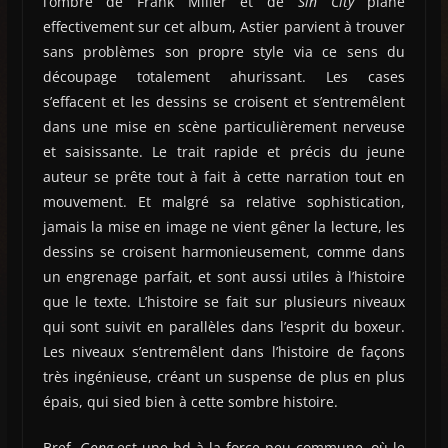
l’ombre de Frank Miller et de
Sin City
plane
effectivement sur cet album, Astier parvient à trouver
sans problèmes son propre style via ce sens du
découpage totalement ahurissant. Les cases
s’effacent et les dessins se croisent et s’entremêlent
dans une mise en scène particulièrement nerveuse
et saisissante. Le trait rapide et précis du jeune
auteur se prête tout à fait à cette narration tout en
mouvement. Et malgré sa relative sophistication,
jamais la mise en image ne vient gêner la lecture, les
dessins se croisent harmonieusement, comme dans
un engrenage parfait, et sont aussi utiles à l’histoire
que le texte. L’histoire se fait sur plusieurs niveaux
qui sont suivit en parallèles dans l’esprit du boxeur.
Les niveaux s’entremêlent dans l’histoire de façons
très ingénieuse, créant un suspense de plus en plus
épais, qui sied bien à cette sombre histoire.
Bref,
Gong
est une bd à la force peu commune, où le