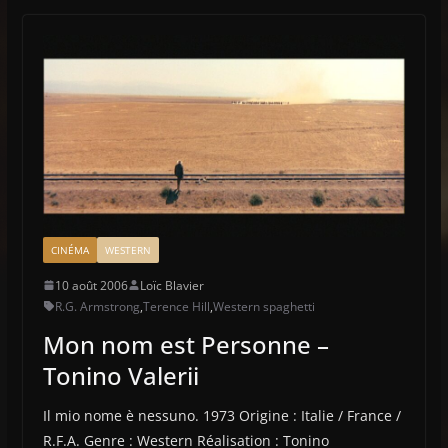
CINÉMA
WESTERN
10 août 2006
Loïc Blavier
R.G. Armstrong
,
Terence Hill
,
Western spaghetti
Mon nom est Personne –
Tonino Valerii
Il mio nome è nessuno. 1973 Origine : Italie / France /
R.F.A. Genre : Western Réalisation : Tonino