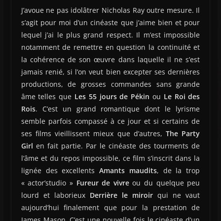
J’avoue ne pas idolâtrer Nicholas Ray outre mesure. Il
s’agit pour moi d’un cinéaste que j’aime bien et pour
lequel j’ai le plus grand respect. Il m’est impossible
notamment de remettre en question la continuité et
la cohérence de son œuvre dans laquelle il ne s’est
jamais renié, si l’on veut bien excepter ses dernières
productions, de grosses commandes sans grande
âme telles que
Les 55 jours de Pékin
ou
Le Roi des
Rois
. C’est un grand romantique dont le lyrisme
semble parfois compassé à ce jour et si certains de
ses films vieillissent mieux que d’autres,
The Party
Girl
en fait partie. Par le cinéaste des tourments de
l’âme et du repos impossible, ce film s’inscrit dans la
lignée des excellents
Amants maudits
, de la trop
« actor’studio »
Fureur de vivre
ou du quelque peu
lourd et laborieux
Derrière le miroir
qui ne vaut
aujourd’hui finalement que pour la prestation de
James Mason. C’est une nouvelle fois le cinéaste d’un