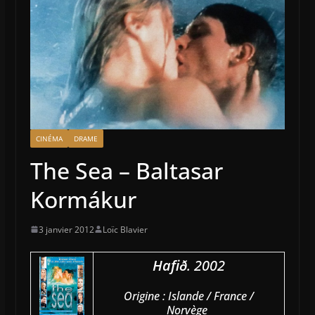
CINÉMA
DRAME
The Sea – Baltasar
Kormákur
3 janvier 2012
Loïc Blavier
Hafið
. 2002
Origine : Islande / France /
Norvège