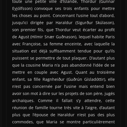
toute une petite ville d’Islande, Thordur (Gunnar
Eyjólfsson) convoque ses trois enfants pour mettre
les choses au point. Concernant l’usine tout d’abord,
jusqu’ici dirigée par Haraldur (Sigurður Skúlason),
son premier fils, que Thordur veut écarter au profit
de Agust (Hilmir Snær Guðnason), lequel habite Paris
avec Françoise, sa femme enceinte, avec laquelle la
situation est déjà suffisamment tendue pour qu’ils
puissent se permettre de tout plaquer. D’autant plus
que la cousine Maria n’a pas abandonné l’idée de se
mettre en couple avec Agust. Quant au troisième
enfant, sa fille Ragnheiður (Guðrún Gísladóttir), elle
n’est pas concernée par l’usine mais entend bien
avoir son mot à dire sur les projets de son père, jugés
archaïques. Comme il fallait s’y attendre, cette
réunion de famille tourne très vite à l’aigre, d’autant
plus que l’épouse de Haraldur n’est pas des plus
commodes, que Maria se montre particulièrement