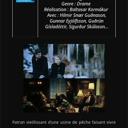
Genre : Drame
Réalisation : Baltasar Kormákur
Avec : Hilmir Snær Guðnason,
Gunnar Eyjólfsson, Guðrún
Gísladóttir, Sigurður Skúlason…
Patron vieillissant d’une usine de pêche faisant vivre