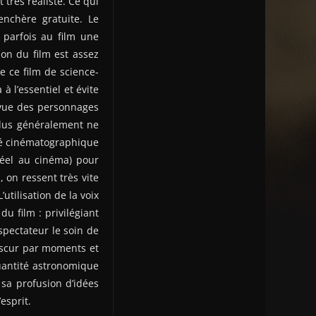
 très réaliste. Ce qui
enchère gratuite. Le
 parfois au film une
ion du film est assez
ue ce film de science-
à l’essentiel et évite
 vue des personnages
plus généralement ne
édé cinématographique
réel au cinéma) pour
, on ressent très vite
tilisation de la voix
u film : privilégiant
 spectateur le soin de
 obscur par moments et
uantité astronomique
 sa profusion d’idées
esprit.