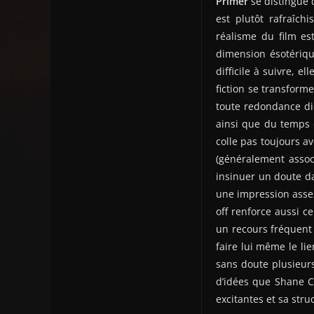
Primer
se distingue d
est plutôt rafraîch
réalisme du film es
dimension ésotérique
difficile à suivre, e
fiction se transforme
toute redondance di
ainsi que du temps d
colle pas toujours a
(généralement associ
insinuer un doute dan
une impression assez
off renforce aussi c
un recours fréquent à
faire lui même le lie
sans doute plusieur
d’idées que Shane C
excitantes et sa stru