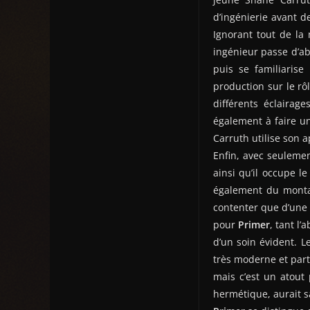
d’ingénierie avant d
Ignorant tout de la
ingénieur passe d’ab
puis se familiarise
production sur le rô
différents éclairag
également à faire un
Carruth utilise son a
Enfin, avec seulemen
ainsi qu’il occupe le
également du montag
contenter que d’une 
pour
Primer
, tant l’
d’un soin évident. L
très moderne et part
mais c’est un atout 
hermétique, aurait s