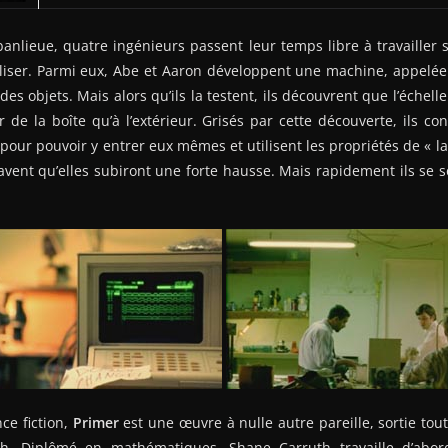
nlieue, quatre ingénieurs passent leur temps libre à travailler s
iser. Parmi eux, Abe et Aaron développent une machine, appelée «
es objets. Mais alors qu’ils la testent, ils découvrent que l’échell
r de la boîte qu’à l’extérieur. Grisés par cette découverte, ils c
our pouvoir y entrer eux mêmes et utilisent les propriétés de « la
savent qu’elles subiront une forte hausse. Mais rapidement ils se 
ce fiction,
Primer
est une œuvre à nulle autre pareille, sortie tou
h. Diplômé en mathématiques, Shane Carruth travaille d’abor