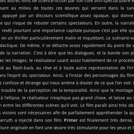
es autres films de science-fiction par son coté anti-spectaculaire et
issant au milieu de toutes ces œuvres qui versent dans la sur
t appuyé par un discours scientifique assez opaque, qui donne
 qui risque de rebuter certains spectateurs. En outre, la narrat
lle revêt pourtant une importance capitale puisque c’est par elle q
 en un thriller particulièrement malin et inquiétant. Le scénario va 
dactique. De même, il se détache assez rapidement du point de
e la narration. C’est à dire que les dialogues, et la bande son 
vec les images, le réalisateur usant assez habilement de ce proc
é au flash-back, au rêve et à toute autre représentation de l’ir
s l’esprit du spectateur. Ainsi, à l’instar des personnages du film
 confuse et étrange qui nous amène à douter de ce que l’on voit. L’u
e trouble de la perception de la temporalité. Ainsi que le montage d
 l’ellipse, le réalisateur n’explique pas grand chose, et laisse au
n entre les différentes scènes qu’il voit. Le film paraît ainsi très
s visions sont nécessaires afin de parfaitement appréhender la q
arruth a injecté dans son film.
Primer
est finalement très dense,
cture originale en font une œuvre très stimulante pour les yeux et l’