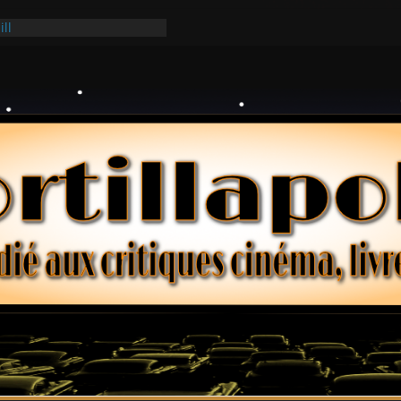
Ridgemont – Amy Heckerling
ill
ark
lars – Henri Verneuil
 2-15 : Lucy – Nick Castle