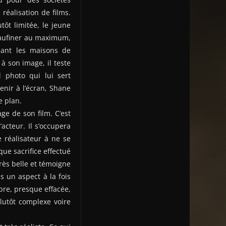
réalisation de films.
ôt limitée, le jeune
peaufiner au maximum,
geant les maisons de
à son image, il teste
l photo qui lui sert
enir à l’écran, Shane
e plan.
e de son film. C’est
’acteur. Il s’occupera
 réalisateur à ne se
ue sacrifice effectué
 très belle et témoigne
s un aspect à la fois
bre, presque effacée,
plutôt complexe voire