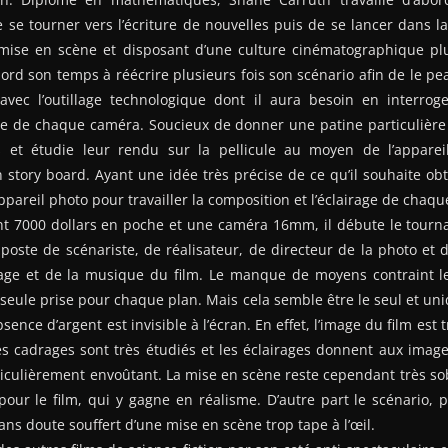
e se tourner vers l’écriture de nouvelles puis de se lancer dans la 
 mise en scène et disposant d’une culture cinématographique plut
ord son temps à réécrire plusieurs fois son scénario afin de le 
 avec l’outillage technologique dont il aura besoin en interro
le de chaque caméra. Soucieux de donner une patine particulière 
es et étudie leur rendu sur la pellicule au moyen de l’apparei
 story board. Ayant une idée très précise de ce qu’il souhaite obt
ppareil photo pour travailler la composition et l’éclairage de chaqu
t 7000 dollars en poche et une caméra 16mm, il débute le tournag
 poste de scénariste, de réalisateur, de directeur de la photo et d
e et de la musique du film. Le manque de moyens contraint le
seule prise pour chaque plan. Mais cela semble être le seul et uniq
absence d’argent est invisible à l’écran. En effet, l’image du film est
es cadrages sont très étudiés et les éclairages donnent aux image
iculièrement envoûtant. La mise en scène reste cependant très so
pour le film, qui y gagne en réalisme. D’autre part le scénario, 
ans doute souffert d’une mise en scène trop tape à l’œil.