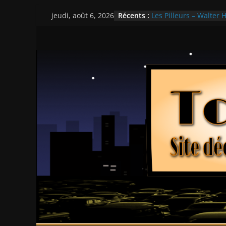
Ça chauffe au lycée 
Passer
Récents :
jeudi, août 6, 2026
Les Pilleurs – Walter H
au
Double Team – Tsui H
contenu
Mille milliards de dol
Histoires fantastiques