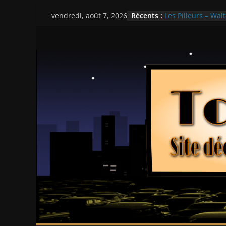
Passer
Récents :
Les Pilleurs – Walt
vendredi, août 7, 2026
au
Double Team – Ts
Mille milliards de
contenu
Histoires fantasti
Ça chauffe au lyc