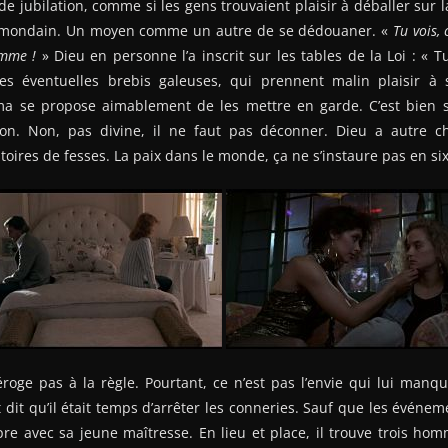
e jubilation, comme si les gens trouvaient plaisir à déballer sur la
in mondain. Un moyen comme un autre de se dédouaner. «
Tu vois, 
emme !
» Dieu en personne l’a inscrit sur les tables de la Loi : «
les éventuelles brebis galeuses, qui prennent malin plaisir à
ma se propose aimablement de les mettre en garde. C’est bien s
ion. Non, pas divine, il ne faut pas déconner. Dieu a autre c
stoires de fesses. La paix dans le monde, ça ne s’instaure pas en six
roge pas à la règle. Pourtant, ce n’est pas l’envie qui lui manqu
 dit qu’il était temps d’arrêter les conneries. Sauf que les événem
pre avec sa jeune maîtresse. En lieu et place, il trouve trois h