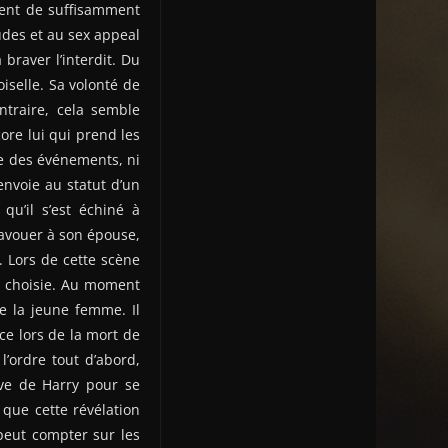
osent de suffisamment
tudes et au sex appeal
braver l’interdit. Du
iselle. Sa volonté de
ntraire, cela semble
core lui qui prend les
re des événements, ni
envoie au statut d’un
qu’il s’est échiné à
t avouer à son épouse,
. Lors de cette scène
nt choisie. Au moment
e la jeune femme. Il
ce lors de la mort de
l’ordre tout d’abord,
ive de Harry pour se
 que cette révélation
peut compter sur les