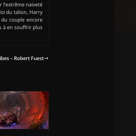
ar l’extrême naïveté
loi du talion, Harry
l du couple encore
s à en souffrir plus
bes – Robert Fuest