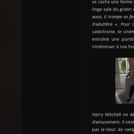
se cache une forme d
linge sale du grat
aussi, il trompe sa f
d’adultère ». Pour 
catéchisme, le ciné
entraîne une punit
s’intéresser à nos hi
Harry Mitchell ne dé
d’amusement, il s’est
pas le loisir de rom