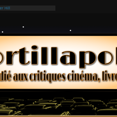
er Hill
ui Hark
 dollars – Henri Verneuil
ques 2-15 : Lucy – Nick Castle
ée Ridgemont – Amy Heckerling