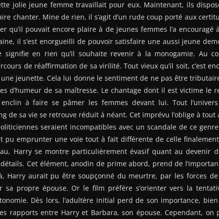
Cette jolie jeune femme travaillait pour eux. Maintenant, ils disp
ire chanter. Mine de rien, il s’agit d’un rude coup porté aux certi
er qu’il pouvait encore plaire à de jeunes femmes l’a encouragé à 
ine, il s’est enorgueilli de pouvoir satisfaire une aussi jeune demo
 signifie en rien qu’il souhaite revenir à la monogamie. Au co
rcours de réaffirmation de sa virilité. Tout vieux qu’il soit, c’est en
ne jeunette. Cela lui donne le sentiment de ne pas être tributai
es d’humeur de sa maîtresse. Le chantage dont il est victime le r
enclin à faire se pâmer les femmes devant lui. Tout l’univers 
ng de sa vie se retrouve réduit à néant. Cet imprévu l’oblige à tou
oliticiennes seraient incompatibles avec un scandale de ce genre
ait pu emprunter une voie tout à fait différente de celle finaleme
au, Harry se montre particulièrement évasif quant au devenir d
 détails. Cet élément, anodin de prime abord, prend de l’importan
e là, Harry aurait pu être soupçonné du meurtre, par les forces de 
r sa propre épouse. Or le film préfère s’orienter vers la tentat
onomie. Dès lors, l’adultère initial perd de son importance, bien
 les rapports entre Harry et Barbara, son épouse. Cependant, on 