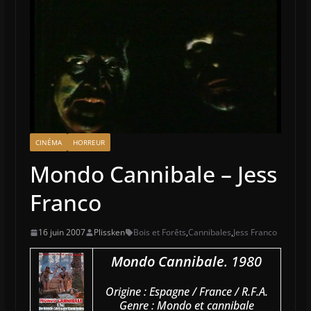
CINÉMA
HORREUR
Mondo Cannibale – Jess
Franco
16 juin 2007
Plissken
Bois et Forêts
,
Cannibales
,
Jess Franco
Mondo Cannibale
. 1980
Origine : Espagne / France / R.F.A.
Genre : Mondo et cannibale