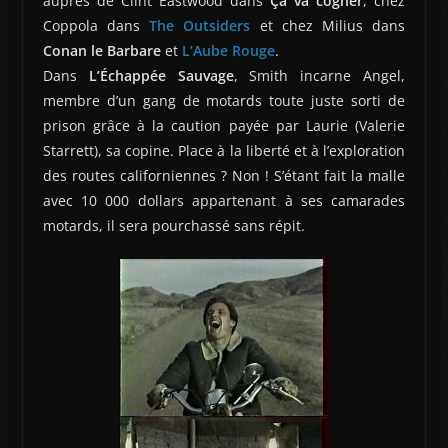
auprès de Clint Eastwood dans
Ça va cogner
, chez
Coppola dans
The Outsiders
et chez Milius dans
Conan le Barbare
et
L’Aube Rouge
.
Dans
L’Échappée Sauvage
, Smith incarne Angel,
membre d’un gang de motards toute juste sorti de
prison grâce à la caution payée par Laurie (Valerie
Starrett), sa copine. Place à la liberté et à l’exploration
des routes californiennes ? Non ! S’étant fait la malle
avec 10 000 dollars appartenant à ses camarades
motards, il sera pourchassé sans répit.