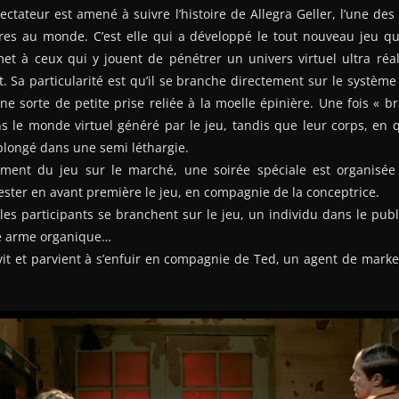
pectateur est amené à suivre l’histoire de Allegra Geller, l’une de
res au monde. C’est elle qui a développé le tout nouveau jeu qu’
et à ceux qui y jouent de pénétrer un univers virtuel ultra réal
t. Sa particularité est qu’il se branche directement sur le systèm
une sorte de petite prise reliée à la moelle épinière. Une fois « b
 le monde virtuel généré par le jeu, tandis que leur corps, en q
 plongé dans une semi léthargie.
cement du jeu sur le marché, une soirée spéciale est organisé
ster en avant première le jeu, en compagnie de la conceptrice.
les participants se branchent sur le jeu, un individu dans le publi
e arme organique…
it et parvient à s’enfuir en compagnie de Ted, un agent de marke