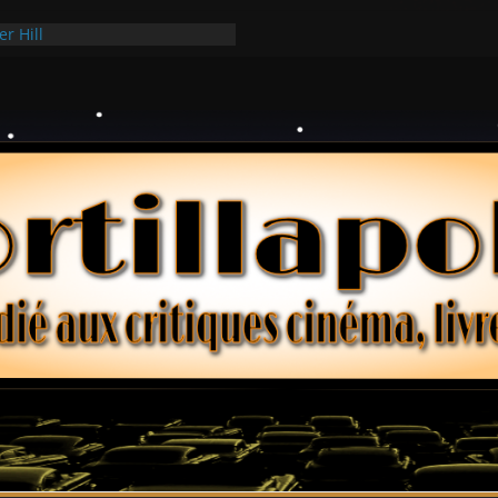
er Hill
ui Hark
 dollars – Henri Verneuil
ques 2-15 : Lucy – Nick Castle
ée Ridgemont – Amy Heckerling