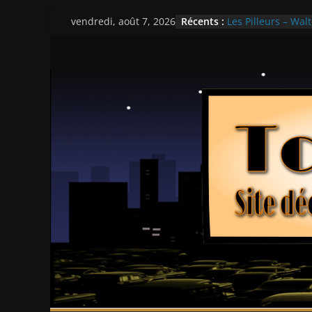
Passer
Récents :
Les Pilleurs – Walt
vendredi, août 7, 2026
au
Double Team – Ts
Mille milliards de
contenu
Histoires fantasti
Ça chauffe au lyc