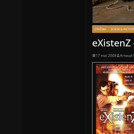
CINÉMA
SCIENCE-FICTIO
eXistenZ
17 mai 2008
Arnaud S