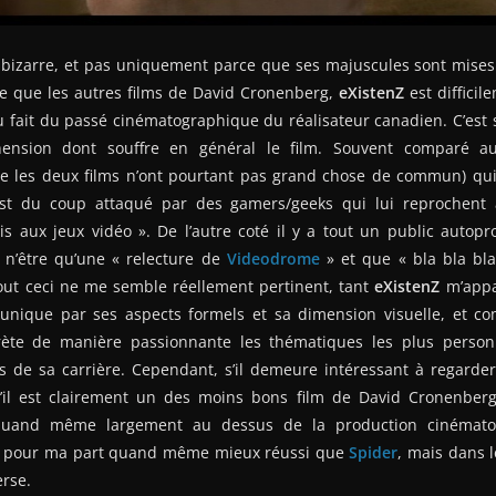
 bizarre, et pas uniquement parce que ses majuscules sont mise
re que les autres films de David Cronenberg,
eXistenZ
est diffici
u fait du passé cinématographique du réalisateur canadien. C’est
éhension dont souffre en général le film. Souvent comparé 
e les deux films n’ont pourtant pas grand chose de commun) qui
t du coup attaqué par des gamers/geeks qui lui reprochent
is aux jeux vidéo ». De l’autre coté il y a tout un public autop
 n’être qu’une « relecture de
Videodrome
» et que « bla bla bla 
out ceci ne me semble réellement pertinent, tant
eXistenZ
m’appa
 unique par ses aspects formels et sa dimension visuelle, et 
rète de manière passionnante les thématiques les plus person
 de sa carrière. Cependant, s’il demeure intéressant à regarder 
’il est clairement un des moins bons film de David Cronenberg 
quand même largement au dessus de la production cinématog
ve pour ma part quand même mieux réussi que
Spider
, mais dans 
erse.