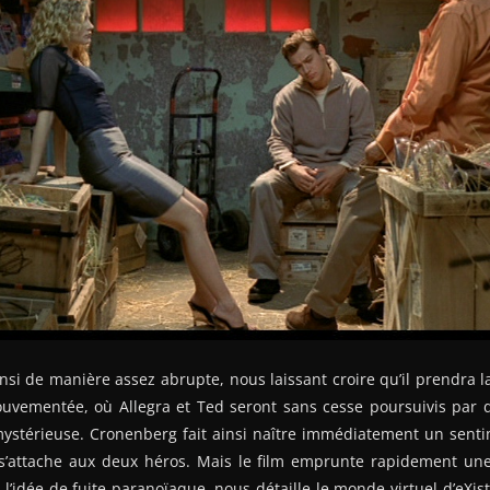
si de manière assez abrupte, nous laissant croire qu’il prendra 
uvementée, où Allegra et Ted seront sans cesse poursuivis par d
mystérieuse. Cronenberg fait ainsi naître immédiatement un sent
attache aux deux héros. Mais le film emprunte rapidement une 
 l’idée de fuite paranoïaque, nous détaille le monde virtuel d’eXist