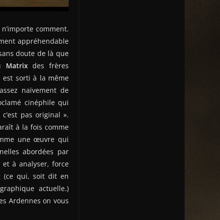
s n’importe comment.
lement appréhendable
 sans doute de là que
au
Matrix
des frères
 est sorti à la même
 assez naïvement de
roclamé cinéphile qui
c’est pas original ».
raît à la fois comme
comme une œuvre qui
nelles abordées par
et à analyser, force
(ce qui, soit dit en
raphique actuelle.)
les Ardennes on vous