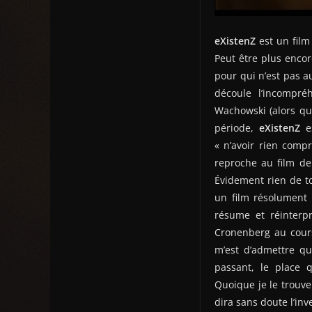
eXistenZ
est un film
Peut être plus enco
pour qui n’est pas a
découle l’incompr
Wachowski (alors qu
période,
eXistenZ
es
« n’avoir rien compr
reproche au film de
Évidement rien de t
un film résolument
résume et réinterp
Cronenberg au cours
m’est d’admettre qu
passant, le place 
Quoique je le trou
dira sans doute l’inv