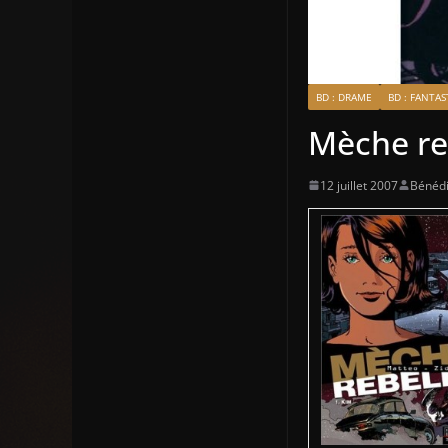
BD : DRAME
BD : FANTA
Mèche reb
12 juillet 2007
Bénédi