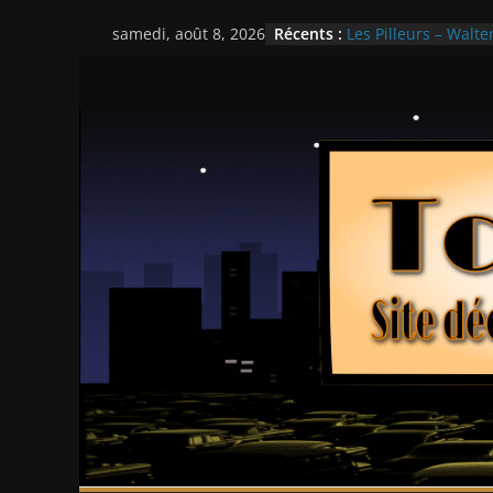
Passer
Récents :
Les Pilleurs – Walter
samedi, août 8, 2026
au
Double Team – Tsui
Mille milliards de d
contenu
Histoires fantastiqu
Ça chauffe au lycé