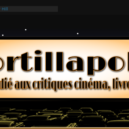
 Hill
 Hark
ollars – Henri Verneuil
es 2-15 : Lucy – Nick Castle
e Ridgemont – Amy Heckerling