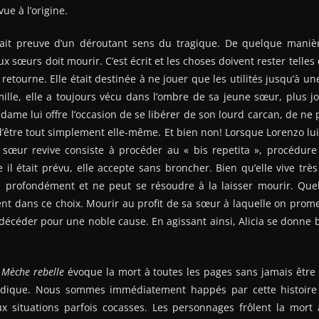
vue à l’origine.
 fait preuve d’un déroutant sens du tragique. De quelque maniè
ux sœurs doit mourir. C’est écrit et les choses doivent rester telles 
retourne. Elle était destinée à ne jouer que les utilités jusqu’à u
mille, elle a toujours vécu dans l’ombre de sa jeune sœur, plus j
dame lui offre l’occasion de se libérer de son lourd carcan, de ne
d’être tout simplement elle-même. Et bien non! Lorsque Lorenzo lui
œur revive consiste à procéder au « bis repetita », procédure 
l était prévu, elle accepte sans broncher. Bien qu’elle vive trè
me profondément et ne peut se résoudre à la laisser mourir. Quel
 dans ce choix. Mourir au profit de sa sœur à laquelle on promet
 décéder pour une noble cause. En agissant ainsi, Alicia se donne
e
Mèche rebelle
évoque la mort à toutes les pages sans jamais être 
udique. Nous sommes immédiatement happés par cette histoire
x situations parfois cocasses. Les personnages frôlent la mort 