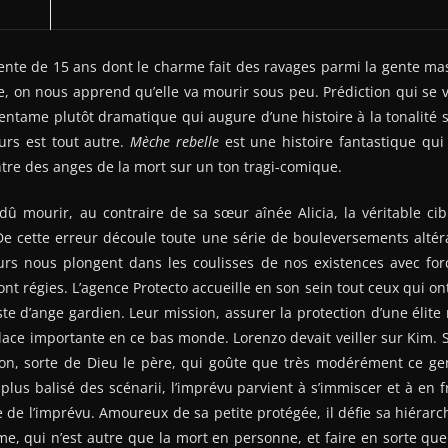
nte de 15 ans dont le charme fait des ravages parmi la gente mas
, on nous apprend qu’elle va mourir sous peu. Prédiction qui se v
 entame plutôt dramatique qui augure d’une histoire à la tonalité s
urs est tout autre.
Mèche rebelle
est une histoire fantastique qui 
tre des anges de la mort sur un ton tragi-comique.
dû mourir, au contraire de sa sœur aînée Alicia, la véritable cib
De cette erreur découle toute une série de bouleversements altér
urs nous plongent dans les coulisses de nos existences avec forc
nt régies. L’agence Protecto accueille en son sein tout ceux qui ont
ste d’ange gardien. Leur mission, assurer la protection d’une élite
lace importante en ce bas monde. Lorenzo devait veiller sur Kim. S
on, sorte de Dieu le père, qui goûte que très modérément ce g
lus balisé des scénarii, l’imprévu parvient à s’immiscer et à en fra
e de l’imprévu. Amoureux de sa petite protégée, il défie sa hiérarc
 qui n’est autre que la mort en personne, et faire en sorte que l