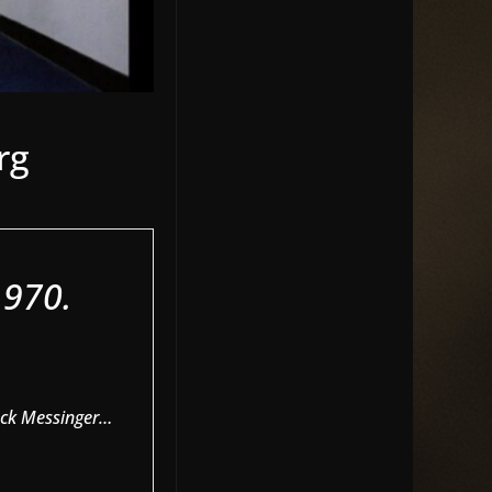
rg
1970.
Jack Messinger…