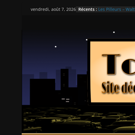
Passer
Récents :
Les Pilleurs – Walt
vendredi, août 7, 2026
au
Double Team – Ts
Mille milliards de
contenu
Histoires fantasti
Ça chauffe au lyc