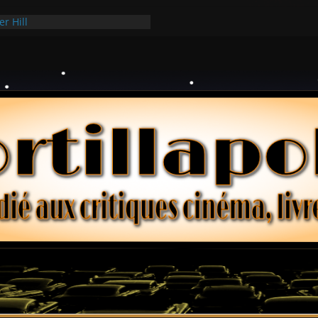
er Hill
ui Hark
 dollars – Henri Verneuil
ques 2-15 : Lucy – Nick Castle
ée Ridgemont – Amy Heckerling