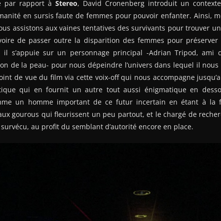
e par rapport à
Stereo
, David Cronenberg introduit un contexte 
anité en sursis faute de femmes pour pouvoir enfanter. Ainsi, mê
 nous assistons aux vaines tentatives des survivants pour trouver u
oire de passer outre la disparition des femmes pour préserver 
 il s’appuie sur un personnage principal -Adrian Tripod, ami
on de la peau- pour nous dépeindre l’univers dans lequel il nous e
int de vue du film via cette voix-off qui nous accompagne jusqu’au
ique qui en fournit un autre tout aussi énigmatique en desso
mme un homme important de ce futur incertain en étant à la fo
aux gourous qui fleurissent un peu partout, et le chargé de recher
 survécu, au profit du semblant d’autorité encore en place.