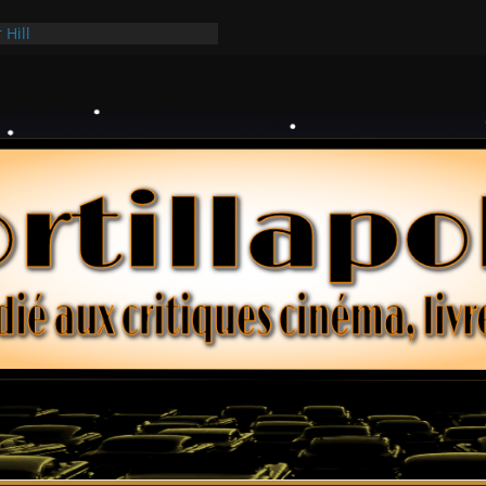
 Hill
 Hark
ollars – Henri Verneuil
es 2-15 : Lucy – Nick Castle
e Ridgemont – Amy Heckerling