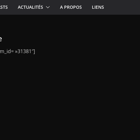
STS
ACTUALITÉS
A PROPOS
LIENS
e
m_id= »31381″]