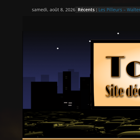
Passer
Récents :
Les Pilleurs – Walter
samedi, août 8, 2026
au
Double Team – Tsui
Mille milliards de d
contenu
Histoires fantastiqu
Ça chauffe au lycé