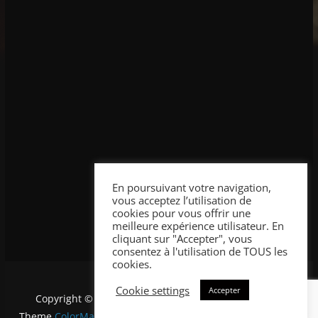
En poursuivant votre navigation,
vous acceptez l’utilisation de
cookies pour vous offrir une
meilleure expérience utilisateur. En
cliquant sur "Accepter", vous
consentez à l'utilisation de TOUS les
cookies.
Cookie settings
Accepter
Copyright © 2026
Tortillapolis
. Tous droits réservés.
Theme
ColorMag
par ThemeGrill. Propulsé par
WordPress
.