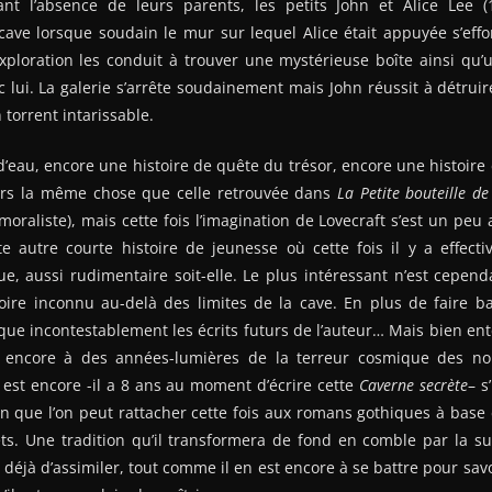
nt l’absence de leurs parents, les petits John et Alice Lee 
cave lorsque soudain le mur sur lequel Alice était appuyée s’eff
xploration les conduit à trouver une mystérieuse boîte ainsi qu
ec lui. La galerie s’arrête soudainement mais John réussit à détruir
n torrent intarissable.
d’eau, encore une histoire de quête du trésor, encore une histoire
leurs la même chose que celle retrouvée dans
La Petite bouteille de
liste), mais cette fois l’imagination de Lovecraft s’est un peu 
te autre courte histoire de jeunesse où cette fois il y a effect
, aussi rudimentaire soit-elle. Le plus intéressant n’est cepend
toire inconnu au-delà des limites de la cave. En plus de faire b
oque incontestablement les écrits futurs de l’auteur… Mais bien ent
 encore à des années-lumières de la terreur cosmique des nou
il est encore -il a 8 ans au moment d’écrire cette
Caverne secrète
– s
on que l’on peut rattacher cette fois aux romans gothiques à bas
s. Une tradition qu’il transformera de fond en comble par la sui
déjà d’assimiler, tout comme il en est encore à se battre pour savoi