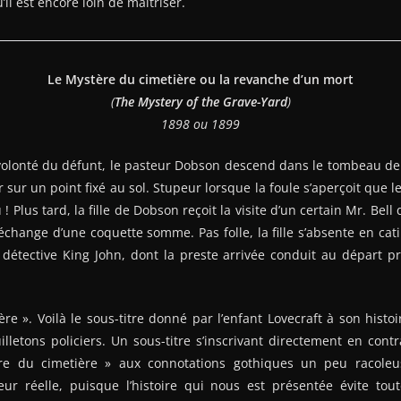
’il est encore loin de maîtriser.
Le Mystère du cimetière ou la revanche d’un mort
(
The Mystery of the Grave-Yard
)
1898 ou 1899
olonté du défunt, le pasteur Dobson descend dans le tombeau de
r sur un point fixé au sol. Stupeur lorsque la foule s’aperçoit que 
 ! Plus tard, la fille de Dobson reçoit la visite d’un certain Mr. Bell
change d’une coquette somme. Pas folle, la fille s’absente en ca
détective King John, dont la preste arrivée conduit au départ pr
ière ». Voilà le sous-titre donné par l’enfant Lovecraft à son histo
illetons policiers. Un sous-titre s’inscrivant directement en contra
re du cimetière » aux connotations gothiques un peu racole
leur réelle, puisque l’histoire qui nous est présentée évite tou