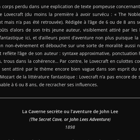
 à corps perdu dans une explication de texte pompeuse concernant
e Lovecraft (du moins la première à avoir survécu : « The Nobl
t mais n’a pas été retrouvée). Rédigée à l’âge de 6 ou de 8 ans se
goûts d’alors de son très jeune auteur, visiblement attiré par les 
fantastique ici, et d’ailleurs point d’aventure non plus puisque la
 un non-évènement et débouche sur une sorte de moralité aussi n
cit reflète l’âge de son auteur : syntaxe approximative, ponctuati
its, trous dans la cohérence… Par contre, le Lovecraft en culottes c
e sent attiré par le thème encore bien vague dans son esprit du 
Mozart de la littérature fantastique : Lovecraft n’a pas encore de s
able à 6 ou 8 ans, de recracher ses influences.
La Caverne secrète ou l’aventure de John Lee
(
The Secret Cave, or John Lees Adventure
)
1898