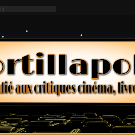
ill
ark
lars – Henri Verneuil
 2-15 : Lucy – Nick Castle
Ridgemont – Amy Heckerling