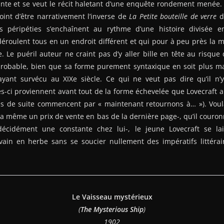
nte et se veut le récit haletant d’une enquête rondement menée.
nt d’être narrativement l’inverse de
La Petite bouteille de verre
da
les péripéties s’enchaînent au rythme d’une histoire divisée 
éroulent tous en un endroit différent et qui pour à peu près la m
Le puéril auteur ne craint pas d’y aller bille en tête au risque 
robable, bien que sa forme purement syntaxique en soit plus ma
ayant survécu au XIXe siècle. Ce qui ne veut pas dire qu’il n’
es-ci proviennent avant tout de la forme échevelée que Lovecraft 
res de suite commencent par « maintenant retournons à… »). Voul
y a même un prix de vente en bas de la dernière page-, qu’il cour
-décidément une constante chez lui-, le jeune Lovecraft se la
vain en herbe sans se soucier nullement des impératifs littérair
Le Vaisseau mystérieux
(
The Mysterious Ship
)
1902