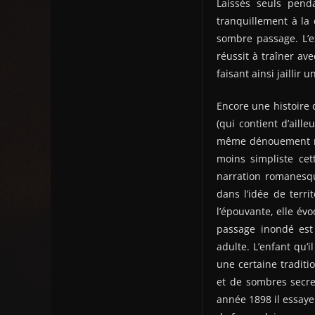
Laissés seuls penda
tranquillement à la 
sombre passage. L’e
réussit à traîner av
faisant ainsi jaillir u
Encore une histoire 
(qui contient d’ail
même dénouement mora
moins simpliste cet
narration romanesque
dans l’idée de terri
l’épouvante, elle év
passage inondé est
adulte. L’enfant qu’
une certaine traditi
et de sombres secret
année 1898 il essaye 