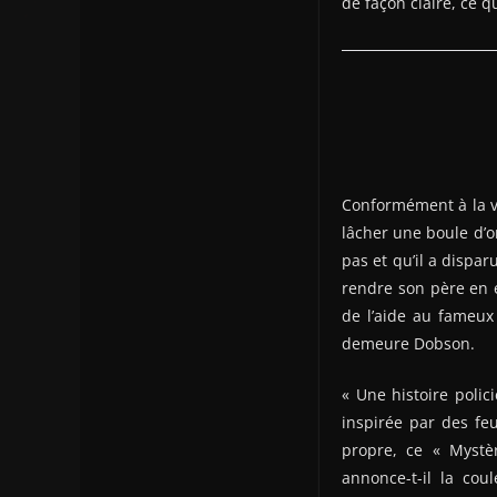
de façon claire, ce qu
Conformément à la v
lâcher une boule d’o
pas et qu’il a disparu
rendre son père en é
de l’aide au fameux 
demeure Dobson.
« Une histoire polic
inspirée par des feu
propre, ce « Mystè
annonce-t-il la cou