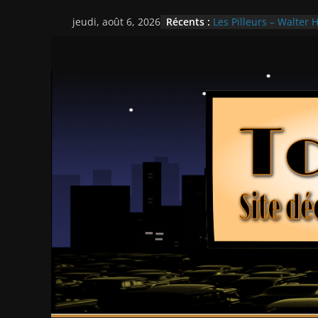
Passer
Récents :
Les Pilleurs – Walter H
jeudi, août 6, 2026
au
Double Team – Tsui H
Mille milliards de dol
contenu
Histoires fantastiques
Ça chauffe au lycée 