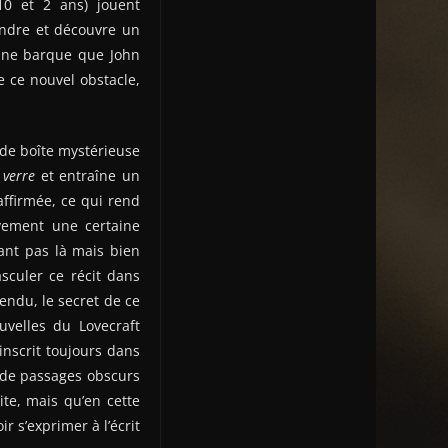
(10 et 2 ans) jouent
ondre et découvre un
’une barque que John
e ce nouvel obstacle,
 de boîte mystérieuse
 verre
et entraîne un
affirmée, ce qui rend
ivement une certaine
ant pas là mais bien
asculer ce récit dans
endu, le secret de ce
velles du Lovecraft
’inscrit toujours dans
e de passages obscurs
te, mais qu’en cette
r s’exprimer à l’écrit