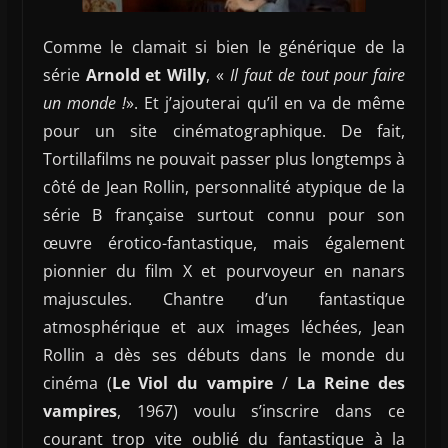
Comme le clamait si bien le générique de la
série
Arnold et Willy
, «
Il faut de tout pour faire
un monde !
». Et j’ajouterai qu’il en va de même
pour un site cinématographique. De fait,
Tortillafilms ne pouvait passer plus longtemps à
côté de Jean Rollin, personnalité atypique de la
série B française surtout connu pour son
œuvre érotico-fantastique, mais également
pionnier du film X et pourvoyeur en nanars
majuscules. Chantre d’un fantastique
atmosphérique et aux images léchées, Jean
Rollin a dès ses débuts dans le monde du
cinéma (
Le Viol du vampire
/
La Reine des
vampires
, 1967) voulu s’inscrire dans ce
courant trop vite oublié du fantastique à la