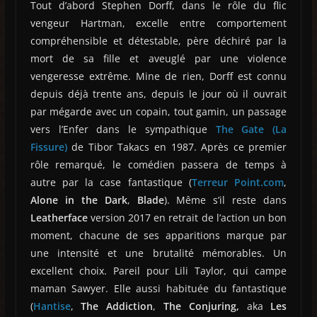
Tout d’abord Stephen Dorff, dans le rôle du flic
vengeur Hartman, excelle entre comportement
compréhensible et détestable, père déchiré par la
mort de sa fille et aveuglé par une violence
vengeresse extrême. Mine de rien, Dorff est connu
depuis déjà trente ans, depuis le jour où il ouvrait
par mégarde avec un copain, tout gamin, un passage
vers l’Enfer dans le sympathique
The Gate (La
Fissure)
de Tibor Takacs en 1987. Après ce premier
rôle remarqué, le comédien passera de temps à
autre par la case fantastique (
Terreur Point.com
,
Alone in the Dark
,
Blade
). Même s’il reste dans
Leatherface
version 2017 en retrait de l’action un bon
moment, chacune de ses apparitions marque par
une intensité et une brutalité mémorables. Un
excellent choix. Pareil pour Lili Taylor, qui campe
maman Sawyer. Elle aussi habituée du fantastique
(
Hantise
,
The Addiction
,
The Conjuring,
aka
Les