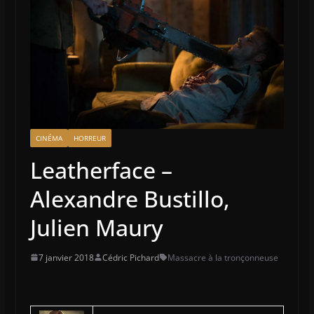
CINÉMA
HORREUR
Leatherface –
Alexandre Bustillo,
Julien Maury
7 janvier 2018
Cédric Pichard
Massacre à la tronçonneuse