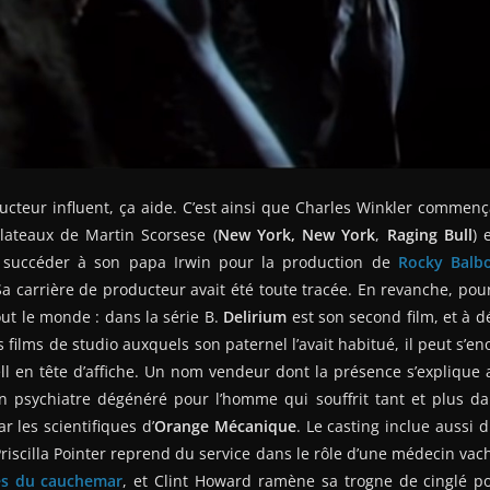
oducteur influent, ça aide. C’est ainsi que Charles Winkler commen
plateaux de Martin Scorsese (
New York, New York
,
Raging Bull
) 
 succéder à son papa Irwin pour la production de
Rocky Balb
 Sa carrière de producteur avait été toute tracée. En revanche, pour
ut le monde : dans la série B.
Delirium
est son second film, et à 
 films de studio auxquels son paternel l’avait habitué, il peut s’en
en tête d’affiche. Un nom vendeur dont la présence s’explique au
un psychiatre dégénéré pour l’homme qui souffrit tant et plus da
r les scientifiques d’
Orange Mécanique
. Le casting inclue aussi 
riscilla Pointer reprend du service dans le rôle d’une médecin vach
fes du cauchemar
, et Clint Howard ramène sa trogne de cinglé po