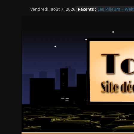
Passer
Récents :
Les Pilleurs – Walt
vendredi, août 7, 2026
au
Double Team – Ts
Mille milliards de
contenu
Histoires fantasti
Ça chauffe au lyc