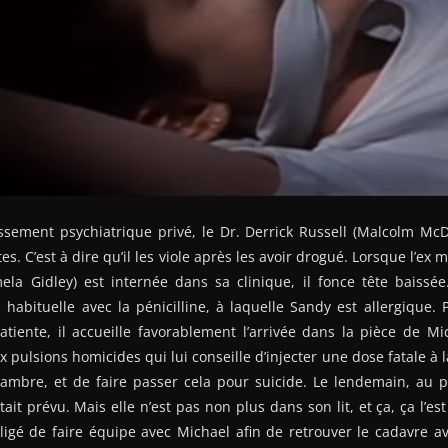
issement psychiatrique privé, le Dr. Derrick Russell (Malcolm McDo
tes. C’est à dire qu’il les viole après les avoir drogué. Lorsque l’
la Gidley) est internée dans sa clinique, il fonce tête baissée
habituelle avec la pénicilline, à laquelle Sandy est allergique.
tiente, il accueille favorablement l’arrivée dans la pièce de Mi
x pulsions homicides qui lui conseille d’injecter une dose fatale à
mbre, et de faire passer cela pour suicide. Le lendemain, au p
était prévu. Mais elle n’est pas non plus dans son lit, et ça, ça l’
ligé de faire équipe avec Michael afin de retrouver le cadavre a