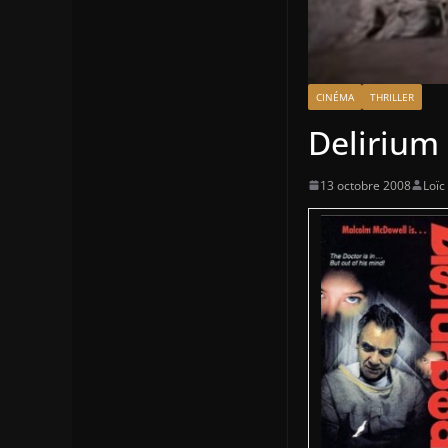
CINÉMA
THRILLER
Delirium 
13 octobre 2008
Loïc