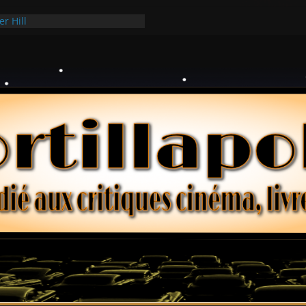
er Hill
ui Hark
 dollars – Henri Verneuil
ques 2-15 : Lucy – Nick Castle
ée Ridgemont – Amy Heckerling